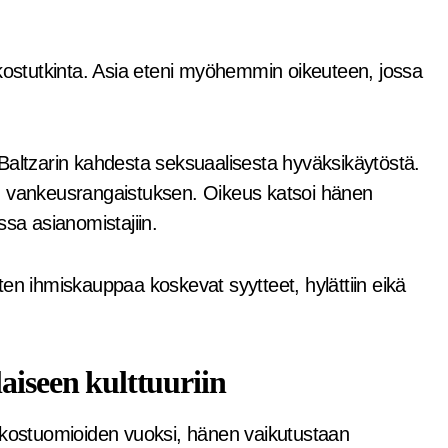
ikostutkinta. Asia eteni myöhemmin oikeuteen, jossa
Baltzarin kahdesta seksuaalisesta hyväksikäytöstä.
vankeusrangaistuksen. Oikeus katsoi hänen
a asianomistajiin.
en ihmiskauppaa koskevat syytteet, hylättiin eikä
aiseen kulttuuriin
rikostuomioiden vuoksi, hänen vaikutustaan