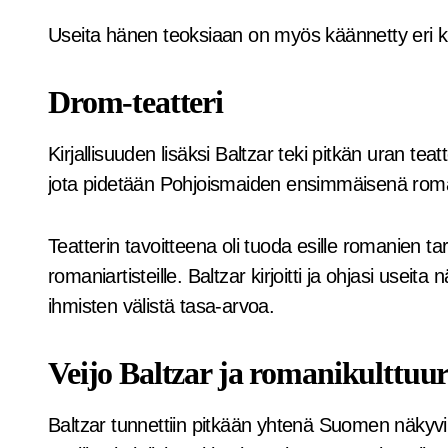
Useita hänen teoksiaan on myös käännetty eri kie
Drom-teatteri
Kirjallisuuden lisäksi Baltzar teki pitkän uran t
jota pidetään Pohjoismaiden ensimmäisenä romani
Teatterin tavoitteena oli tuoda esille romanien ta
romaniartisteille. Baltzar kirjoitti ja ohjasi useita n
ihmisten välistä tasa-arvoa.
Veijo Baltzar ja romanikulttuur
Baltzar tunnettiin pitkään yhtenä Suomen näkyv