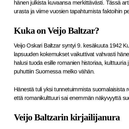
hänen julkista kuvaansa merkittävästi. Tässä ar
urasta ja viime vuosien tapahtumista faktoihin p
Kuka on Veijo Baltzar?
Veijo Oskari Baltzar syntyi 9. kesäkuuta 1942 K
lapsuuden kokemukset vaikuttivat vahvasti häne
halusi tuoda esille romanien historiaa, kulttuuria
puhuttiin Suomessa melko vähän.
Hänestä tuli yksi tunnetuimmista suomalaisista rom
että romanikulttuuri sai enemmän näkyvyyttä su
Veijo Baltzarin kirjailijanura