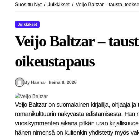
Suosittu Nyt
Julkkikset
Veijo Baltzar – tausta, teoks
Julkkikset
Veijo Baltzar – taust
oikeustapaus
By Hanna
heinä 8, 2026
Veijo Baltzar on suomalainen kirjailija, ohjaaja ja teatterintekijä, joka tunnetaan erityisesti
romanikulttuurin näkyvästä edistämisestä. Hän no
vuosikymmenten aikana pitkän uran kirjallisuuden,
hänen nimensä on kuitenkin yhdistetty myös vak