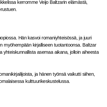
tikkelissa kerromme Veijo Baltzarin elämästä,
erustuen.
uopiossa. Hän kasvoi romaniyhteisössä, ja juuri
n myöhempään kirjalliseen tuotantoonsa. Baltzar
 ja yhteiskunnallista asemaa aikana, jolloin aiheesta
anikirjailijoista, ja hänen työnsä vaikutti siihen,
omalaisessa kulttuurikeskustelussa.