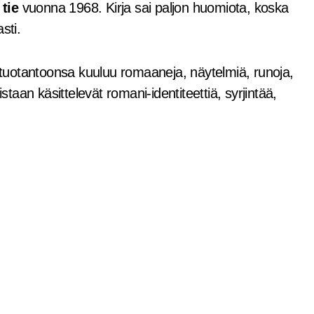
 tie
vuonna 1968. Kirja sai paljon huomiota, koska
sti.
n tuotantoonsa kuuluu romaaneja, näytelmiä, runoja,
staan käsittelevät romani-identiteettiä, syrjintää,