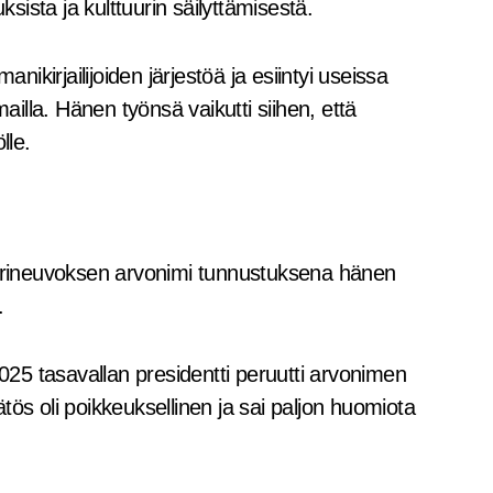
ksista ja kulttuurin säilyttämisestä.
kirjailijoiden järjestöä ja esiintyi useissa
lla. Hänen työnsä vaikutti siihen, että
lle.
tuurineuvoksen arvonimi tunnustuksena hänen
.
25 tasavallan presidentti peruutti arvonimen
tös oli poikkeuksellinen ja sai paljon huomiota