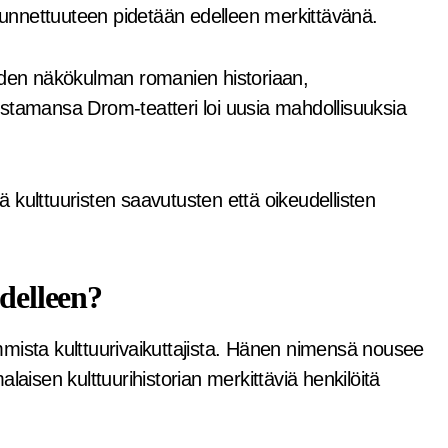
 tunnettuuteen pidetään edelleen merkittävänä.
uuden näkökulman romanien historiaan,
stamansa Drom-teatteri loi uusia mahdollisuuksia
 kulttuuristen saavutusten että oikeudellisten
edelleen?
mista kulttuurivaikuttajista. Hänen nimensä nousee
malaisen kulttuurihistorian merkittäviä henkilöitä