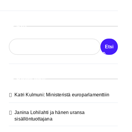
Etsi
Etsi
Recent Posts
Katri Kulmuni: Ministeristä europarlamenttiin
Janina Lohilahti ja hänen uransa
sisällöntuottajana