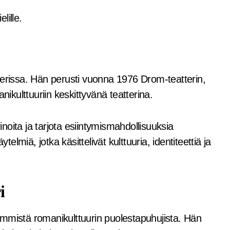
lille.
eatterissa. Hän perusti vuonna 1976 Drom-teatterin,
kulttuuriin keskittyvänä teatterina.
rinoita ja tarjota esiintymismahdollisuuksia
äytelmiä, jotka käsittelivät kulttuuria, identiteettiä ja
i
immistä romanikulttuurin puolestapuhujista. Hän