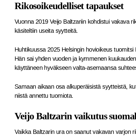
Rikosoikeudelliset tapaukset
Vuonna 2019 Veijo Baltzariin kohdistui vakava r
käsiteltiin useita syytteitä.
Huhtikuussa 2025 Helsingin hovioikeus tuomitsi 
Hän sai yhden vuoden ja kymmenen kuukauden 
käyttäneen hyväkseen valta-asemaansa suhteess
Samaan aikaan osa alkuperäisistä syytteistä, kut
niistä annettu tuomiota.
Veijo Baltzarin vaikutus suomal
Vaikka Baltzarin ura on saanut vakavan varjon 