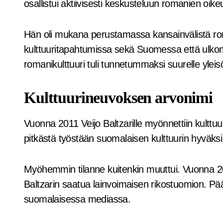
osallistui aktiivisesti keskusteluun romanien oikeu
Hän oli mukana perustamassa kansainvälistä romani
kulttuuritapahtumissa sekä Suomessa että ulkomai
romanikulttuuri tuli tunnetummaksi suurelle yleisö
Kulttuurineuvoksen arvonimi
Vuonna 2011 Veijo Baltzarille myönnettiin kult
pitkästä työstään suomalaisen kulttuurin hyväksi
Myöhemmin tilanne kuitenkin muuttui. Vuonna 20
Baltzarin saatua lainvoimaisen rikostuomion. Pää
suomalaisessa mediassa.