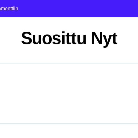
amenttiin
sällöntuottajana
Suosittu Nyt
a
ityiskohdat
ja ura
 jatkaja
 nettikasinoita ja kasinoteollisuutta,
een elämään
Saaresta
suosio