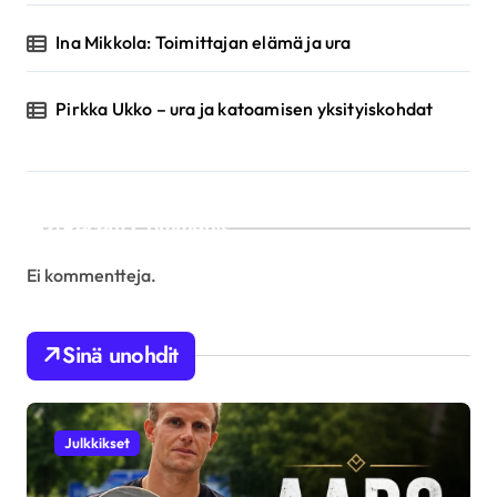
Ina Mikkola: Toimittajan elämä ja ura
Pirkka Ukko – ura ja katoamisen yksityiskohdat
Recent Comments
Ei kommentteja.
Sinä unohdit
Julkkikset