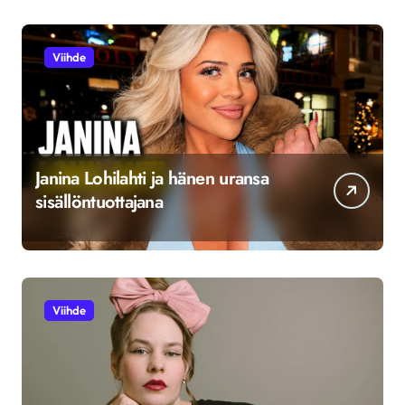
Viihde
Janina Lohilahti ja hänen uransa
sisällöntuottajana
Viihde