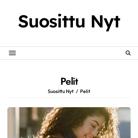
Skip
to
Suosittu Nyt
content
Pelit
Suosittu Nyt
Pelit