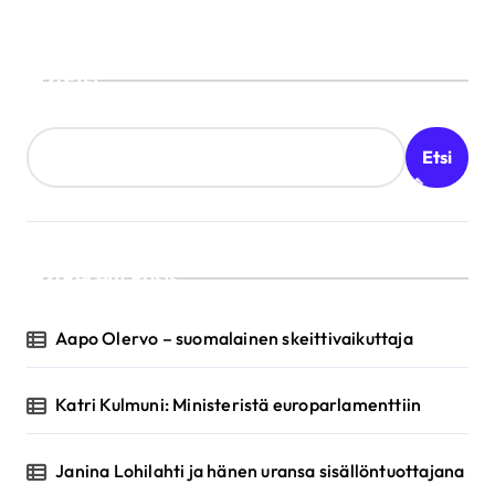
Etsi
Etsi
Recent Posts
Aapo Olervo – suomalainen skeittivaikuttaja
Katri Kulmuni: Ministeristä europarlamenttiin
Janina Lohilahti ja hänen uransa sisällöntuottajana