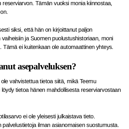
n reserviarvon. Tämän vuoksi monia kiinnostaa,
 on.
ti siksi, että hän on kirjoittanut paljon
n vaiheisiin ja Suomen puolustushistoriaan, moni
. Tämä ei kuitenkaan ole automaattinen yhteys.
anut asepalveluksen?
ei ole vahvistettua tietoa siitä, mikä Teemu
 ei löydy tietoa hänen mahdollisesta reserviarvostaan
lasarvo ei ole yleisesti julkaistava tieto.
en palvelustietoja ilman asianomaisen suostumusta.