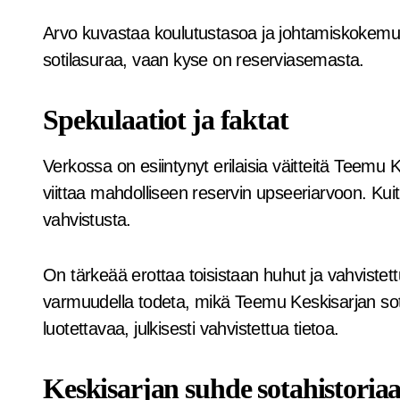
Arvo kuvastaa koulutustasoa ja johtamiskokemusta
sotilasuraa, vaan kyse on reserviasemasta.
Spekulaatiot ja faktat
Verkossa on esiintynyt erilaisia väitteitä Teemu 
viittaa mahdolliseen reservin upseeriarvoon. Kuitenk
vahvistusta.
On tärkeää erottaa toisistaan huhut ja vahvistettu t
varmuudella todeta, mikä Teemu Keskisarjan sotila
luotettavaa, julkisesti vahvistettua tietoa.
Keskisarjan suhde sotahistoria