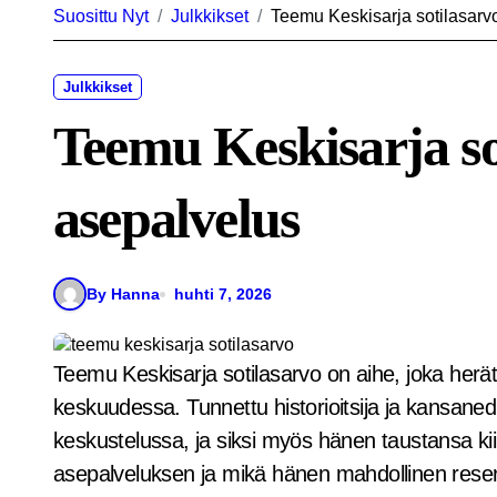
Suosittu Nyt
Julkkikset
Teemu Keskisarja sotilasarv
Julkkikset
Teemu Keskisarja so
asepalvelus
By Hanna
huhti 7, 2026
Teemu Keskisarja sotilasarvo on aihe, joka herättää uteliaisuutta monien suomalaisten
keskuudessa. Tunnettu historioitsija ja kansane
keskustelussa, ja siksi myös hänen taustansa ki
asepalveluksen ja mikä hänen mahdollinen reserv