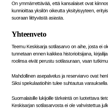
On ymmärrettävää, että kansalaiset ovat kiinnos
kunnioittaa yksilön oikeutta yksityisyyteen, erityi
suoraan liittyvästä asiasta.
Yhteenveto
Teemu Keskisarja sotilasarvo on aihe, josta ei ole 
tunnetaan ennen kaikkea historioitsijana, kirjail
roolinsa eivät perustu sotilasuraan, vaan tutkimu
Mahdollinen asepalvelus ja reserviarvo ovat henkilök
Siksi spekulaatioihin tulee suhtautua varauksella
Suomalaisille lukijoille tärkeintä on luotettava 
Keskisarjan sotilasarvosta ei ole vahvistettua j