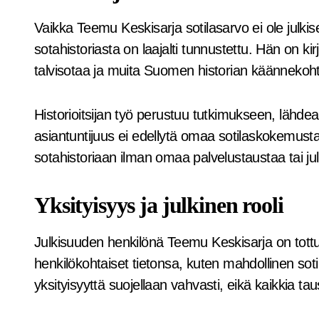
Vaikka Teemu Keskisarja sotilasarvo ei ole julk
sotahistoriasta on laajalti tunnustettu. Hän on ki
talvisotaa ja muita Suomen historian käännekoht
Historioitsijan työ perustuu tutkimukseen, lähdea
asiantuntijuus ei edellytä omaa sotilaskokemusta
sotahistoriaan ilman omaa palvelustaustaa tai jul
Yksityisyys ja julkinen rooli
Julkisuuden henkilönä Teemu Keskisarja on tottunu
henkilökohtaiset tietonsa, kuten mahdollinen soti
yksityisyyttä suojellaan vahvasti, eikä kaikkia tau