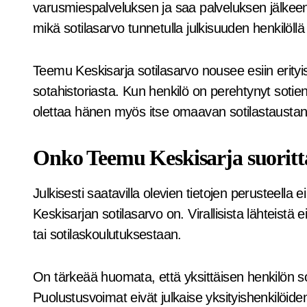
varusmiespalveluksen ja saa palveluksen jälkee
mikä sotilasarvo tunnetulla julkisuuden henkilöllä
Teemu Keskisarja sotilasarvo nousee esiin erityises
sotahistoriasta. Kun henkilö on perehtynyt sotie
olettaa hänen myös itse omaavan sotilastaustan
Onko Teemu Keskisarja suoritt
Julkisesti saatavilla olevien tietojen perusteella 
Keskisarjan sotilasarvo on. Virallisista lähteistä
tai sotilaskoulutuksestaan.
On tärkeää huomata, että yksittäisen henkilön soti
Puolustusvoimat eivät julkaise yksityishenkilöid