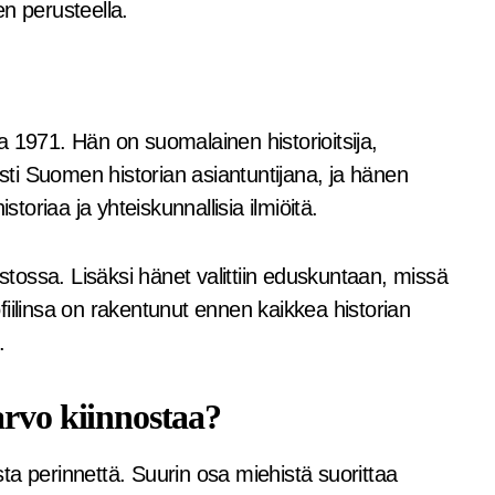
jen perusteella.
 1971. Hän on suomalainen historioitsija,
isesti Suomen historian asiantuntijana, ja hänen
storiaa ja yhteiskunnallisia ilmiöitä.
istossa. Lisäksi hänet valittiin eduskuntaan, missä
iilinsa on rakentunut ennen kaikkea historian
.
arvo kiinnostaa?
ta perinnettä. Suurin osa miehistä suorittaa