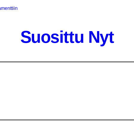
amenttiin
sällöntuottajana
Suosittu Nyt
a
ityiskohdat
ja ura
 jatkaja
 nettikasinoita ja kasinoteollisuutta,
een elämään
Saaresta
suosio