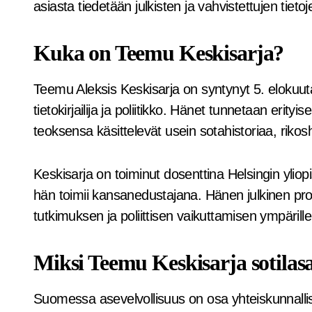
asiasta tiedetään julkisten ja vahvistettujen tieto
Kuka on Teemu Keskisarja?
Teemu Aleksis Keskisarja on syntynyt 5. elokuuta
tietokirjailija ja poliitikko. Hänet tunnetaan erity
teoksensa käsittelevät usein sotahistoriaa, rikoshi
Keskisarja on toiminut dosenttina Helsingin yliop
hän toimii kansanedustajana. Hänen julkinen prof
tutkimuksen ja poliittisen vaikuttamisen ympärille
Miksi Teemu Keskisarja sotilas
Suomessa asevelvollisuus on osa yhteiskunnallis