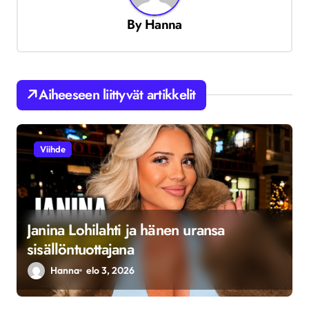
k
By
Hanna
e
l
i
Aiheeseen liittyvät artikkelit
e
n
s
Viihde
e
l
a
Janina Lohilahti ja hänen uransa
u
sisällöntuottajana
s
Hanna
elo 3, 2026