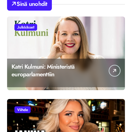
Sinä unohdit
Julkkikset
Katri Kulmuni: Ministeristä
europarlamenttiin
Viihde