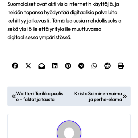
Suomalaiset ovat aktiivisia internetin käyttäjiä, ja
heidän tapansa hyödyntää digitaalisia palveluita
kehittyy jatkuvasti. Tämä luo uusia mahdollisuuksia
sekä yksilöille että yrityksille muuttuvassa
digitaalisessa ympäristössä.
A
Waltteri Torikka puolis
Kristo Salminen vaimo
r
o – faktat ja tausta
ja perhe-elämä
t
i
k