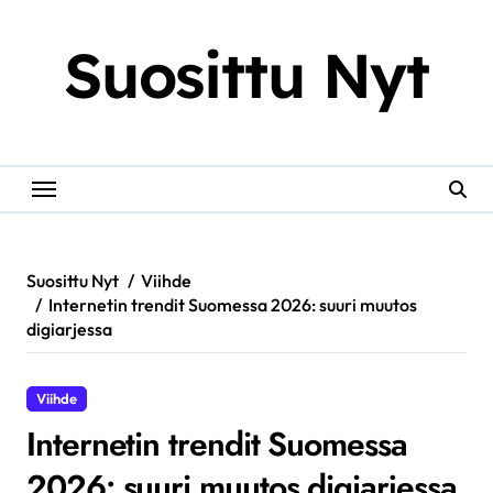
Skip
to
Suosittu Nyt
content
Suosittu Nyt
Viihde
Internetin trendit Suomessa 2026: suuri muutos
digiarjessa
Viihde
Internetin trendit Suomessa
2026: suuri muutos digiarjessa