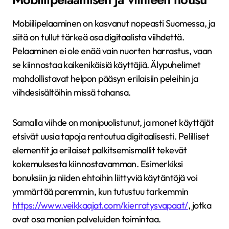
Mobiilipelaaminen on kasvanut nopeasti Suomessa, ja
siitä on tullut tärkeä osa digitaalista viihdettä.
Pelaaminen ei ole enää vain nuorten harrastus, vaan
se kiinnostaa kaikenikäisiä käyttäjiä. Älypuhelimet
mahdollistavat helpon pääsyn erilaisiin peleihin ja
viihdesisältöihin missä tahansa.
Samalla viihde on monipuolistunut, ja monet käyttäjät
etsivät uusia tapoja rentoutua digitaalisesti. Pelilliset
elementit ja erilaiset palkitsemismallit tekevät
kokemuksesta kiinnostavamman. Esimerkiksi
bonuksiin ja niiden ehtoihin liittyviä käytäntöjä voi
ymmärtää paremmin, kun tutustuu tarkemmin
https://www.veikkaajat.com/kierratysvapaat/
, jotka
ovat osa monien palveluiden toimintaa.