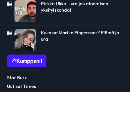
Pirkka Ukko – ura ja katoamisen
yksityiskohdat
Kuka on Marika Fingerroos? Elämä ja
ura
Kumppanit
Star Buzz
Uutiset Times
Julkkis Trendi
Tähti Uutiset
Ottaa yhteyttä: soumitanaan@gmail.com