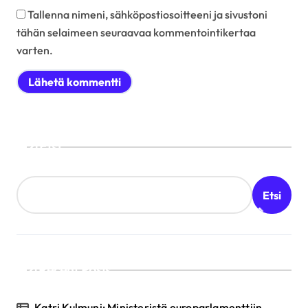
Tallenna nimeni, sähköpostiosoitteeni ja sivustoni
tähän selaimeen seuraavaa kommentointikertaa
varten.
Etsi
Etsi
Recent Posts
Katri Kulmuni: Ministeristä europarlamenttiin