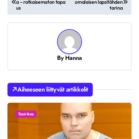
r
a – ratkaisematon tapa
omalaisen lapsitähden
us
tarina
t
i
k
k
e
By
Hanna
l
i
e
Aiheeseen liittyvät artikkelit
n
s
e
Tosirikos
l
a