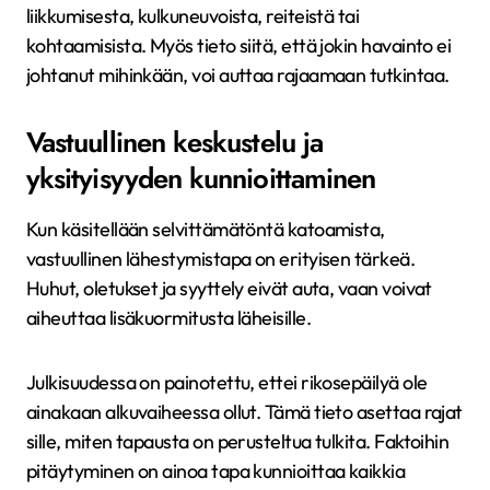
liikkumisesta, kulkuneuvoista, reiteistä tai
kohtaamisista. Myös tieto siitä, että jokin havainto ei
johtanut mihinkään, voi auttaa rajaamaan tutkintaa.
Vastuullinen keskustelu ja
yksityisyyden kunnioittaminen
Kun käsitellään selvittämätöntä katoamista,
vastuullinen lähestymistapa on erityisen tärkeä.
Huhut, oletukset ja syyttely eivät auta, vaan voivat
aiheuttaa lisäkuormitusta läheisille.
Julkisuudessa on painotettu, ettei rikosepäilyä ole
ainakaan alkuvaiheessa ollut. Tämä tieto asettaa rajat
sille, miten tapausta on perusteltua tulkita. Faktoihin
pitäytyminen on ainoa tapa kunnioittaa kaikkia