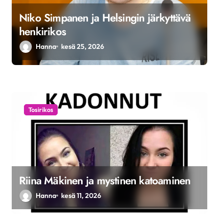
u
Niko Simpanen ja Helsingin järkyttävä
s
henkirikos
Hanna
kesä 25, 2026
Tosirikos
Riina Mäkinen ja mystinen katoaminen
Hanna
kesä 11, 2026