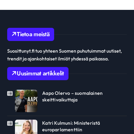
Tietoa meistä
Suosittunyt.fi tuo yhteen Suomen puhutuimmat uutiset,
trendit ja ajankohtaiset ilmiöt yhdessä paikassa.
Uusimmat artikkelit
Aapo Olervo – suomalainen
skeittivaikuttaja
Katri Kulmuni: Ministeristä
europarlamenttiin