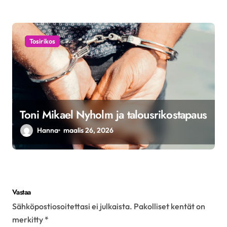
Tosirikos
Toni Mikael Nyholm ja talousrikostapaus
Hanna
maalis 26, 2026
Vastaa
Sähköpostiosoitettasi ei julkaista.
Pakolliset kentät on
merkitty
*