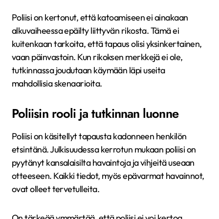
Poliisi on kertonut, että katoamiseen ei ainakaan
alkuvaiheessa epäilty liittyvän rikosta. Tämä ei
kuitenkaan tarkoita, että tapaus olisi yksinkertainen,
vaan päinvastoin. Kun rikoksen merkkejä ei ole,
tutkinnassa joudutaan käymään läpi useita
mahdollisia skenaarioita.
Poliisin rooli ja tutkinnan luonne
Poliisi on käsitellyt tapausta kadonneen henkilön
etsintänä. Julkisuudessa kerrotun mukaan poliisi on
pyytänyt kansalaisilta havaintoja ja vihjeitä useaan
otteeseen. Kaikki tiedot, myös epävarmat havainnot,
ovat olleet tervetulleita.
On tärkeää ymmärtää, että poliisi ei voi kertoa