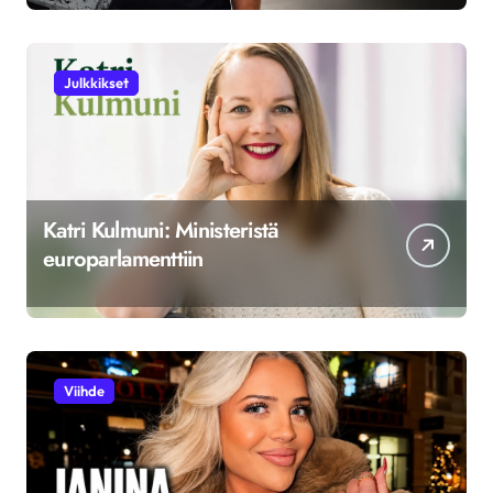
Julkkikset
Katri Kulmuni: Ministeristä
europarlamenttiin
Viihde