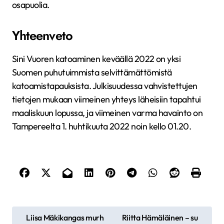
osapuolia.
Yhteenveto
Sini Vuoren katoaminen keväällä 2022 on yksi
Suomen puhutuimmista selvittämättömistä
katoamistapauksista. Julkisuudessa vahvistettujen
tietojen mukaan viimeinen yhteys läheisiin tapahtui
maaliskuun lopussa, ja viimeinen varma havainto on
Tampereelta 1. huhtikuuta 2022 noin kello 01.20.
A
Liisa Mäkikangas murh
Riitta Hämäläinen – su