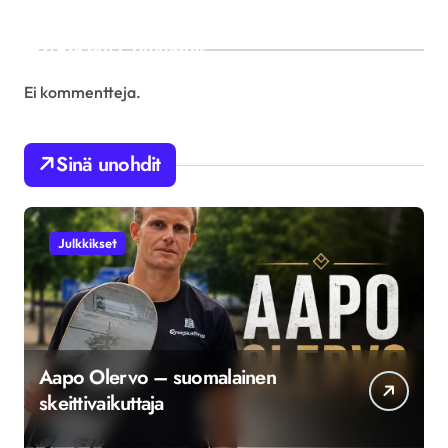
Recent Comments
Ei kommentteja.
Sinä unohdit
Julkkikset
Aapo Olervo – suomalainen
skeittivaikuttaja