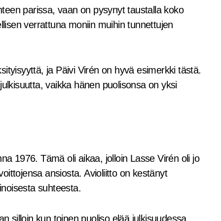
ihteen parissa, vaan on pysynyt taustalla koko
isen verrattuna moniin muihin tunnettujen
tyisyyttä, ja Päivi Virén on hyvä esimerkki tästä.
julkisuutta, vaikka hänen puolisonsa on yksi
na 1976. Tämä oli aikaa, jolloin Lasse Virén oli jo
ittojensa ansiosta. Avioliitto on kestänyt
noisesta suhteesta.
n silloin kun toinen puoliso elää julkisuudessa.