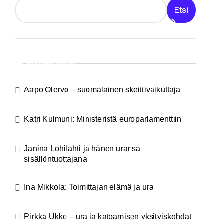
Etsi
Recent Posts
Aapo Olervo – suomalainen skeittivaikuttaja
Katri Kulmuni: Ministeristä europarlamenttiin
Janina Lohilahti ja hänen uransa
sisällöntuottajana
Ina Mikkola: Toimittajan elämä ja ura
Pirkka Ukko – ura ja katoamisen yksityiskohdat