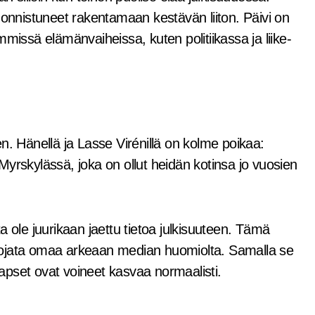
 onnistuneet rakentamaan kestävän liiton. Päivi on
missä elämänvaiheissa, kuten politiikassa ja liike-
n. Hänellä ja Lasse Virénillä on kolme poikaa:
yrskylässä, joka on ollut heidän kotinsa jo vuosien
 ole juurikaan jaettu tietoa julkisuuteen. Tämä
t suojata omaa arkeaan median huomiolta. Samalla se
pset ovat voineet kasvaa normaalisti.