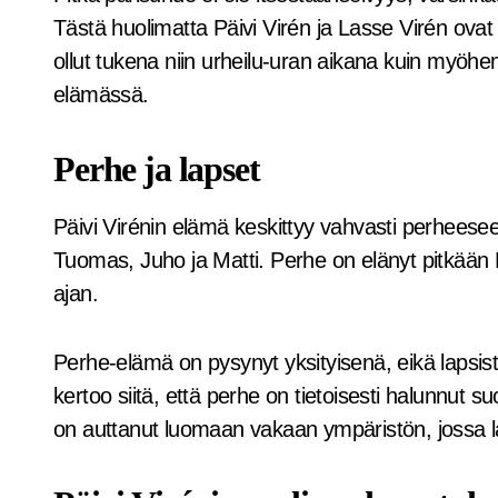
Tästä huolimatta Päivi Virén ja Lasse Virén ovat
ollut tukena niin urheilu-uran aikana kuin myöhem
elämässä.
Perhe ja lapset
Päivi Virénin elämä keskittyy vahvasti perheesee
Tuomas, Juho ja Matti. Perhe on elänyt pitkään M
ajan.
Perhe-elämä on pysynyt yksityisenä, eikä lapsista
kertoo siitä, että perhe on tietoisesti halunnu
on auttanut luomaan vakaan ympäristön, jossa la