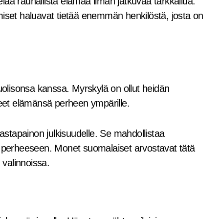
ää rauhallista elämää ilman jatkuvaa tarkkailua.
miset haluavat tietää enemmän henkilöstä, josta on
lisonsa kanssa. Myrskylä on ollut heidän
neet elämänsä perheen ympärille.
stapainon julkisuudelle. Se mahdollistaa
n perheeseen. Monet suomalaiset arvostavat tätä
valinnoissa.