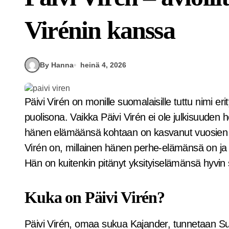
Virénin kanssa
By Hanna
heinä 4, 2026
Päivi Virén on monille suomalaisille tuttu nimi erityisesti legendaarisen juoksijan Lasse Virénin
puolisona. Vaikka Päivi Virén ei ole julkisuuden 
hänen elämäänsä kohtaan on kasvanut vuosien v
Virén on, millainen hänen perhe-elämänsä on ja 
Hän on kuitenkin pitänyt yksityiselämänsä hyvin 
Kuka on Päivi Virén?
Päivi Virén, omaa sukua Kajander, tunnetaan 