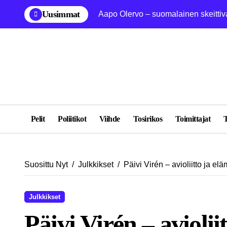
Skip
Uusimmat
Aapo Olervo – suomalainen skeittiva
to
content
Pelit
Poliitikot
Viihde
Tosirikos
Toimittajat
T
Suosittu Nyt
Julkkikset
Päivi Virén – avioliitto ja e
Julkkikset
Päivi Virén – aviolii