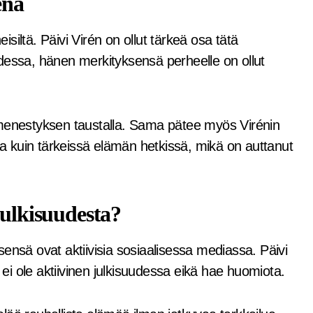
ena
eisiltä. Päivi Virén on ollut tärkeä osa tätä
suudessa, hänen merkityksensä perheelle on ollut
 menestyksen taustalla. Sama pätee myös Virénin
ssa kuin tärkeissä elämän hetkissä, mikä on auttanut
julkisuudesta?
ensä ovat aktiivisia sosiaalisessa mediassa. Päivi
 ei ole aktiivinen julkisuudessa eikä hae huomiota.