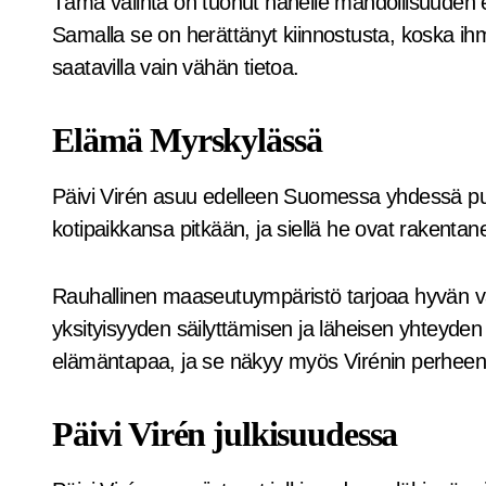
Tämä valinta on tuonut hänelle mahdollisuuden el
Samalla se on herättänyt kiinnostusta, koska ih
saatavilla vain vähän tietoa.
Elämä Myrskylässä
Päivi Virén asuu edelleen Suomessa yhdessä puo
kotipaikkansa pitkään, ja siellä he ovat rakenta
Rauhallinen maaseutuympäristö tarjoaa hyvän va
yksityisyyden säilyttämisen ja läheisen yhteyde
elämäntapaa, ja se näkyy myös Virénin perheen 
Päivi Virén julkisuudessa