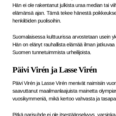
Hän ei ole rakentanut julkista uraa median tai vi
elämänsä ajan. Tämä tekee hänestä poikkeuksell
henkilöiden puolisoihin.
Suomalaisessa kulttuurissa arvostetaan usein yksi
Hän on elänyt rauhallista elämää ilman jatkuvaa 
Suomen tunnetuimmista urheilijoista.
Päivi Virén ja Lasse Virén
Päivi Virén ja Lasse Virén menivät naimisiin vuon
saavuttanut maailmanlaajuista mainetta olympiavo
vuosikymmeniä, mikä kertoo vahvasta ja tasapai
Pitkä parisuhde ei ole itsestäänselvyys, varsinkaa