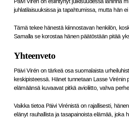
Päivi Virén on esiintynyt julkisuudessa lähinnä m
juhlatilaisuuksissa ja tapahtumissa, mutta hän ei 
Tämä tekee hänestä kiinnostavan henkilön, koska
Samalla se korostaa hänen päätöstään pitää yksi
Yhteenveto
Päivi Virén on tärkeä osa suomalaista urheiluhisto
keskipisteessä. Hänet tunnetaan Lasse Virénin p
elämäänsä kuvaavat pitkä avioliitto, vahva perh
Vaikka tietoa Päivi Virénistä on rajallisesti, hän
elänyt rauhallista ja tasapainoista elämää, joka