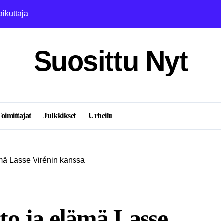
ikuttaja
Katri Kulmuni: Mi
Suosittu Nyt
oimittajat
Julkkikset
Urheilu
lämä Lasse Virénin kanssa
tto ja elämä Lasse