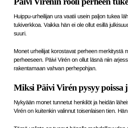
Päivi Virénin rooli perheen tuk
Huippu-urheilijan ura vaatii usein paljon tukea läh
tukiverkkoa. Vaikka hän ei ole ollut esillä julki
suuri.
Monet urheilijat korostavat perheen merkitystä
perheeseen. Päivi Virén on ollut läsnä niin arje
rakentamaan vahvan perhepohjan.
Miksi Päivi Virén pysyy poissa 
Nykyään monet tunnetut henkilöt ja heidän läheis
Virén on kuitenkin valinnut toisenlaisen tien. Hän