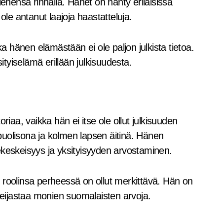
iehensä rinnalla. Hänet on nähty erilaisissa
ole antanut laajoja haastatteluja.
 hänen elämästään ei ole paljon julkista tietoa.
tyiselämä erillään julkisuudesta.
riaa, vaikka hän ei itse ole ollut julkisuuden
uolisona ja kolmen lapsen äitinä. Hänen
ekeskeisyys ja yksityisyyden arvostaminen.
en roolinsa perheessä on ollut merkittävä. Hän on
 heijastaa monien suomalaisten arvoja.