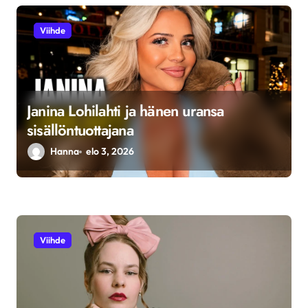
n
s
Viihde
e
l
a
Janina Lohilahti ja hänen uransa
u
sisällöntuottajana
s
Hanna
elo 3, 2026
Viihde