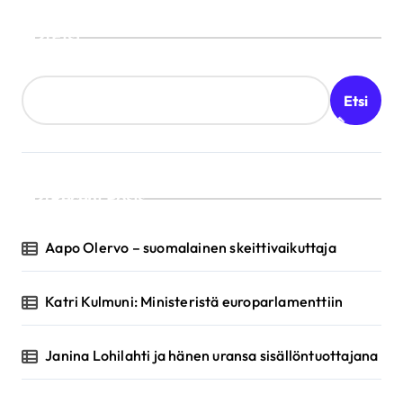
Etsi
Etsi
Recent Posts
Aapo Olervo – suomalainen skeittivaikuttaja
Katri Kulmuni: Ministeristä europarlamenttiin
Janina Lohilahti ja hänen uransa sisällöntuottajana