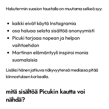
Hakutermin suosion taustalla on muutama selkeä syy:
kaikki eivät käytä Instagramia
osa haluaa selata sisältöä anonyymisti
Picuki tarjoaa nopean ja helpon
vaihtoehdon
Martinan elämäntyyli inspiroi monia
suomalaisia
Lisäksi hänen jatkuva näkyvyytensä mediassa pitää
kiinnostuksen korkealla.
mitä sisältöä Picukin kautta voi
nähdä?