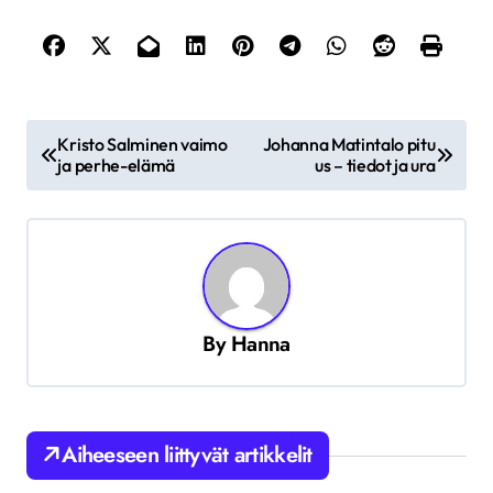
A
Kristo Salminen vaimo
Johanna Matintalo pitu
r
ja perhe-elämä
us – tiedot ja ura
t
i
k
k
By
Hanna
e
l
i
Aiheeseen liittyvät artikkelit
e