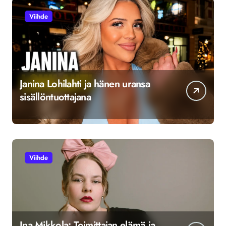
Viihde
Janina Lohilahti ja hänen uransa
sisällöntuottajana
Viihde
Ina Mikkola: Toimittajan elämä ja