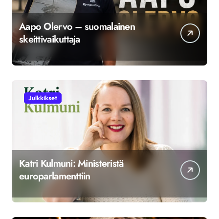
Aapo Olervo – suomalainen
skeittivaikuttaja
Julkkikset
Katri Kulmuni: Ministeristä
europarlamenttiin