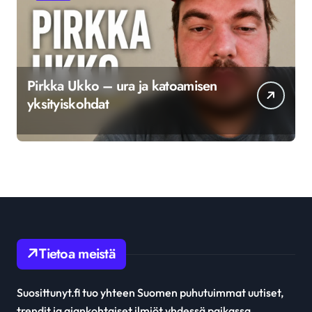
Pirkka Ukko – ura ja katoamisen
yksityiskohdat
Tietoa meistä
Suosittunyt.fi tuo yhteen Suomen puhutuimmat uutiset,
trendit ja ajankohtaiset ilmiöt yhdessä paikassa.