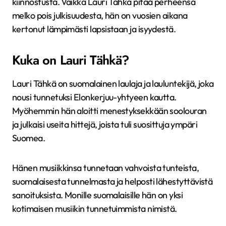
kiinnostusta. Vaikka Lauri Tähkä pitää perheensä
melko pois julkisuudesta, hän on vuosien aikana
kertonut lämpimästi lapsistaan ja isyydestä.
Kuka on Lauri Tähkä?
Lauri Tähkä on suomalainen laulaja ja lauluntekijä, joka
nousi tunnetuksi Elonkerjuu-yhtyeen kautta.
Myöhemmin hän aloitti menestyksekkään soolouran
ja julkaisi useita hittejä, joista tuli suosittuja ympäri
Suomea.
Hänen musiikkinsa tunnetaan vahvoista tunteista,
suomalaisesta tunnelmasta ja helposti lähestyttävistä
sanoituksista. Monille suomalaisille hän on yksi
kotimaisen musiikin tunnetuimmista nimistä.