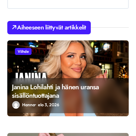
l
i
Aiheeseen liittyvät artikkelit
e
n
s
Viihde
e
l
a
Janina Lohilahti ja hänen uransa
u
sisällöntuottajana
s
Hanna
elo 3, 2026