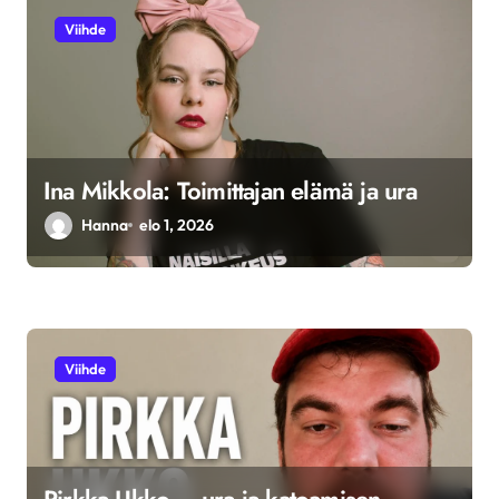
Viihde
Ina Mikkola: Toimittajan elämä ja ura
Hanna
elo 1, 2026
Viihde
Pirkka Ukko – ura ja katoamisen