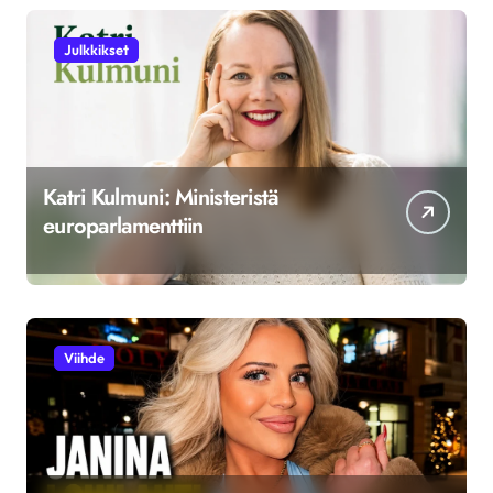
Julkkikset
Katri Kulmuni: Ministeristä
europarlamenttiin
Viihde