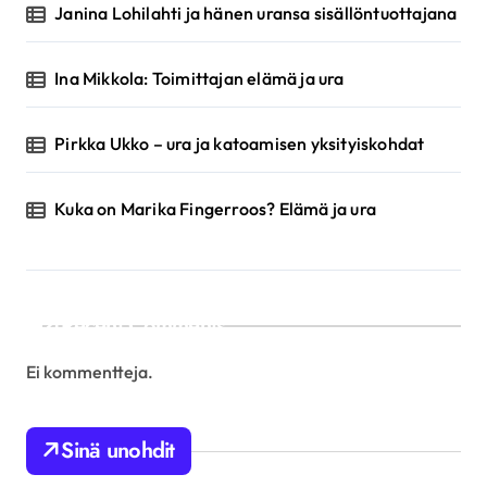
Janina Lohilahti ja hänen uransa sisällöntuottajana
Ina Mikkola: Toimittajan elämä ja ura
Pirkka Ukko – ura ja katoamisen yksityiskohdat
Kuka on Marika Fingerroos? Elämä ja ura
Recent Comments
Ei kommentteja.
Sinä unohdit