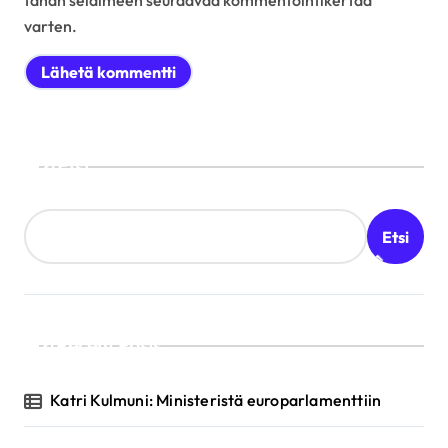
tähän selaimeen seuraavaa kommentointikertaa
varten.
Etsi
Etsi
Recent Posts
Katri Kulmuni: Ministeristä europarlamenttiin