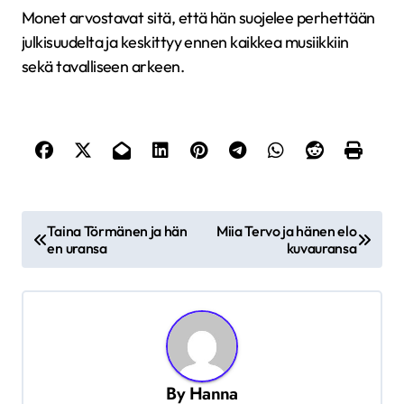
Monet arvostavat sitä, että hän suojelee perhettään
julkisuudelta ja keskittyy ennen kaikkea musiikkiin
sekä tavalliseen arkeen.
A
Taina Törmänen ja hän
Miia Tervo ja hänen elo
r
en uransa
kuvauransa
t
i
k
k
By
Hanna
e