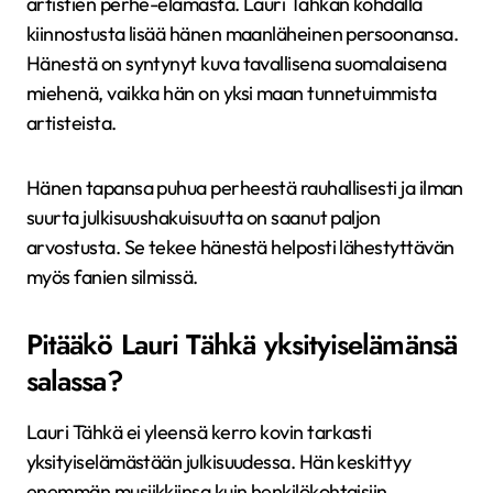
artistien perhe-elämästä. Lauri Tähkän kohdalla
kiinnostusta lisää hänen maanläheinen persoonansa.
Hänestä on syntynyt kuva tavallisena suomalaisena
miehenä, vaikka hän on yksi maan tunnetuimmista
artisteista.
Hänen tapansa puhua perheestä rauhallisesti ja ilman
suurta julkisuushakuisuutta on saanut paljon
arvostusta. Se tekee hänestä helposti lähestyttävän
myös fanien silmissä.
Pitääkö Lauri Tähkä yksityiselämänsä
salassa?
Lauri Tähkä ei yleensä kerro kovin tarkasti
yksityiselämästään julkisuudessa. Hän keskittyy
enemmän musiikkiinsa kuin henkilökohtaisiin