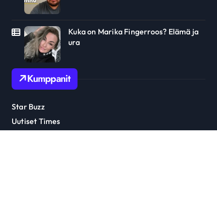
Kuka on Marika Fingerroos? Elämä ja
ura
Kumppanit
Star Buzz
Uutiset Times
Julkkis Trendi
Tähti Uutiset
Ottaa yhteyttä: soumitanaan@gmail.com