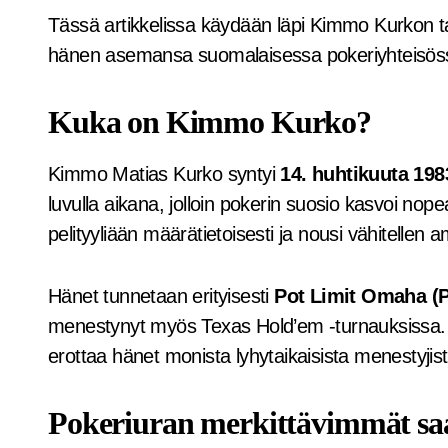
Tässä artikkelissa käydään läpi Kimmo Kurkon t
hänen asemansa suomalaisessa pokeriyhteisös
Kuka on Kimmo Kurko?
Kimmo Matias Kurko syntyi
14. huhtikuuta 19
luvulla aikana, jolloin pokerin suosio kasvoi no
pelityyliään määrätietoisesti ja nousi vähitellen a
Hänet tunnetaan erityisesti
Pot Limit Omaha (
menestynyt myös Texas Hold’em -turnauksissa. H
erottaa hänet monista lyhytaikaisista menestyjist
Pokeriuran merkittävimmät sa