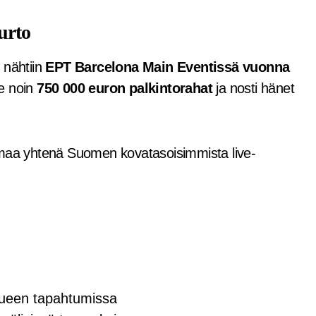
urto
 nähtiin
EPT Barcelona Main Eventissä vuonna
le noin
750 000 euron palkintorahat
ja nosti hänet
emaa yhtenä Suomen kovatasoisimmista live-
tueen tapahtumissa