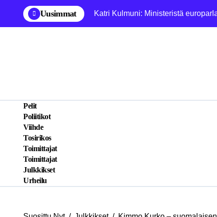
Skip
Uusimmat
Katri Kulmuni: Ministeristä europarl
to
content
Pelit
Poliitikot
Viihde
Tosirikos
Toimittajat
Toimittajat
Julkkikset
Urheilu
Suosittu Nyt
Julkkikset
Kimmo Kurko – suomalaisen 