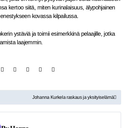
a kertoo siitä, miten kurinalaisuus, älypohjainen
menestykseen kovassa kilpailussa.
rin ystäviä ja toimii esimerkkinä pelaajille, jotka
aamista laajemmin.
Johanna Kurkela raskaus ja yksityiselämä