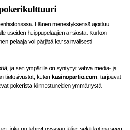
okerikulttuuri
rihistoriassa. Hänen menestyksensä ajoittuu
alle useiden huippupelaajien ansiosta. Kurkon
nen pelaaja voi pärjätä kansainvälisesti
öä, ja sen ympärille on syntynyt vahva media- ja
 tietosivustot, kuten
kasinopartio.com
, tarjoavat
kevat pokerista kiinnostuneiden ymmärrystä
n, joka on tehnyt pysyvän jäljen sekä kotimaiseen