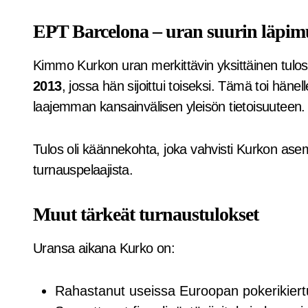
EPT Barcelona – uran suurin läpim
Kimmo Kurkon uran merkittävin yksittäinen tulos
2013
, jossa hän sijoittui toiseksi. Tämä toi hänel
laajemman kansainvälisen yleisön tietoisuuteen.
Tulos oli käännekohta, joka vahvisti Kurkon as
turnauspelaajista.
Muut tärkeät turnaustulokset
Uransa aikana Kurko on:
Rahastanut useissa Euroopan pokerikier