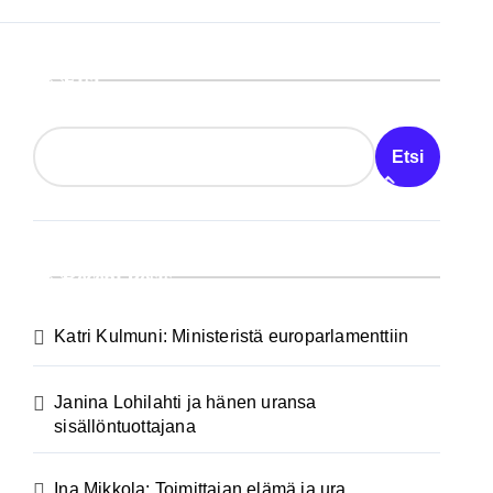
Etsi
Etsi
Recent Posts
Katri Kulmuni: Ministeristä europarlamenttiin
Janina Lohilahti ja hänen uransa
sisällöntuottajana
Ina Mikkola: Toimittajan elämä ja ura