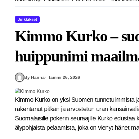
Julkkikset
Kimmo Kurko – suo
huippunimi maailm
By Hanna
tammi 26, 2026
Kimmo Kurko on yksi Suomen tunnetuimmista ja menestyneimmistä pokerinpelaajista. Hän on
rakentanut pitkän ja arvostetun uran kansainväli
Suomalaisille pokerin seuraajille Kurko edustaa k
älypohjaista pelaamista, joka on vienyt hänet m