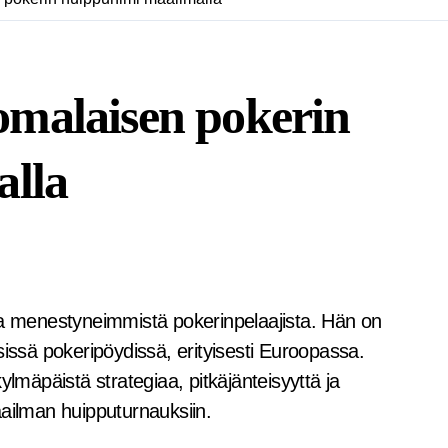
malaisen pokerin
alla
sissä pokeripöydissä, erityisesti Euroopassa.
ylmäpäistä strategiaa, pitkäjänteisyyttä ja
aailman huipputurnauksiin.