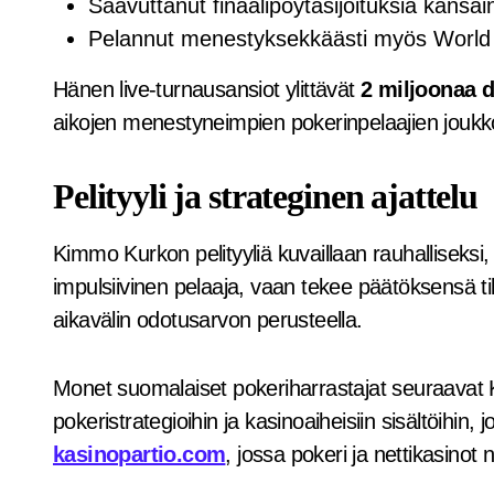
Saavuttanut finaalipöytäsijoituksia kansai
Pelannut menestyksekkäästi myös World 
Hänen live-turnausansiot ylittävät
2 miljoonaa d
aikojen menestyneimpien pokerinpelaajien joukk
Pelityyli ja strateginen ajattelu
Kimmo Kurkon pelityyliä kuvaillaan rauhalliseksi, 
impulsiivinen pelaaja, vaan tekee päätöksensä ti
aikavälin odotusarvon perusteella.
Monet suomalaiset pokeriharrastajat seuraavat 
pokeristrategioihin ja kasinoaiheisiin sisältöihin, j
kasinopartio.com
, jossa pokeri ja nettikasinot