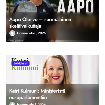
l
a
Aapo Olervo – suomalainen
u
skeittivaikuttaja
s
Hanna
elo 8, 2026
Julkkikset
Katri Kulmuni: Ministeristä
europarlamenttiin
Hanna
elo 5, 2026