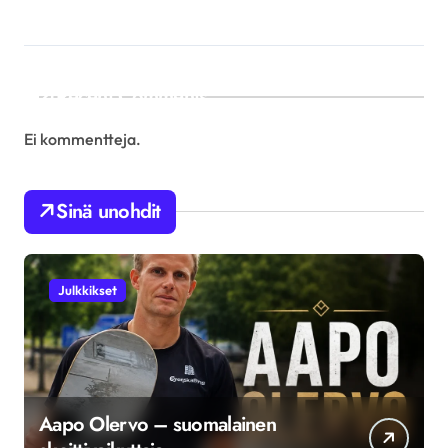
Recent Comments
Ei kommentteja.
Sinä unohdit
Julkkikset
Aapo Olervo – suomalainen