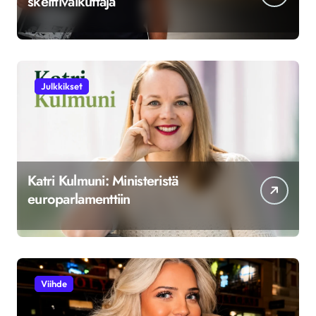
skeittivaikuttaja
Julkkikset
Katri Kulmuni: Ministeristä
europarlamenttiin
Viihde