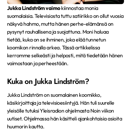
Jukka Lindström vaimo
kiinnostaa monia
suomalaisia. Televisiosta tuttu satiirikko on ollut vuosia
näkyvä hahmo, mutta hänen perhe-elämänsä on
pysynyt rauhallisena ja suojattuna. Moni haluaa
tietää, kuka on se ihminen, joka elää tunnetun
koomikon rinnalla arkea. Tässä artikkelissa
kerromme selkeästi ja helposti, mitä tiedetään hänen
vaimostaan ja perheestään.
Kuka on Jukka Lindström?
Jukka Lindström on suomalainen koomikko,
käsikirjoittaja ja televisioesiintyjä. Hän tuli suurelle
yleisölle tutuksi Yleisradion ohjelmasta Noin viikon
uutiset. Ohjelmassa hän käsitteli ajankohtaisia asioita
huumorin kautta.