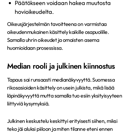
Päätökseen voidaan hakea muutosta
hovioikeudelta.
Oikeusjärjestelmän tavoitteena on varmistaa
oikeudenmukainen käsittely kaikille osapuolille.
Samalla uhrin oikeudet ja omaisten asema
huomioidaan prosessissa.
Median rooli ja julkinen kiinnostus
Tapaus sai runsaasti medianäkyvyyttä. Suomessa
rikosasioiden käsittely on usein julkista, mikä lisää
läpinäkyvyyttä mutta samalla tuo esiin yksityisyyteen
liittyviä kysymyksiä.
Julkinen keskustelu keskittyi erityisesti siihen, miksi
teko jäi aluksi piiloon ja miten tilanne eteni ennen