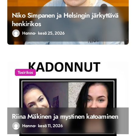
u
Niko Simpanen ja Helsingin järkyttävä
s
henkirikos
Hanna
kesä 25, 2026
Tosirikos
Riina Mäkinen ja mystinen katoaminen
Hanna
kesä 11, 2026