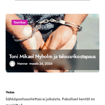
Tosirikos
Toni Mikael Nyholm ja talousrikostapaus
Hanna
maalis 26, 2026
Vastaa
Sähköpostiosoitettasi ei julkaista.
Pakolliset kentät on
merkitty
*