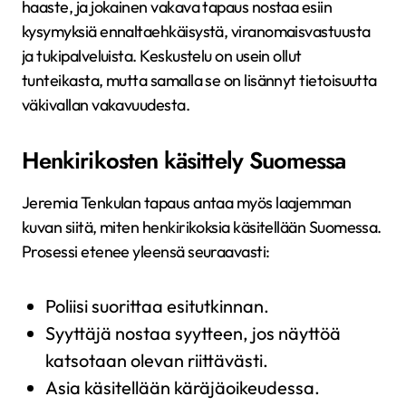
haaste, ja jokainen vakava tapaus nostaa esiin
kysymyksiä ennaltaehkäisystä, viranomaisvastuusta
ja tukipalveluista. Keskustelu on usein ollut
tunteikasta, mutta samalla se on lisännyt tietoisuutta
väkivallan vakavuudesta.
Henkirikosten käsittely Suomessa
Jeremia Tenkulan tapaus antaa myös laajemman
kuvan siitä, miten henkirikoksia käsitellään Suomessa.
Prosessi etenee yleensä seuraavasti:
Poliisi suorittaa esitutkinnan.
Syyttäjä nostaa syytteen, jos näyttöä
katsotaan olevan riittävästi.
Asia käsitellään käräjäoikeudessa.