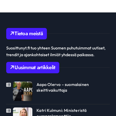
Tietoa meistä
Suosittunyt.fi tuo yhteen Suomen puhutuimmat uutiset,
trendit ja ajankohtaiset ilmiöt yhdessä paikassa.
Uusimmat artikkelit
Aapo Olervo – suomalainen
skeittivaikuttaja
Katri Kulmuni: Ministeristä
europarlamenttiin