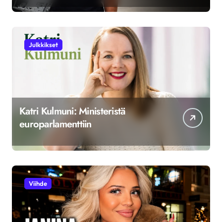
Julkkikset
Katri Kulmuni: Ministeristä
europarlamenttiin
Viihde