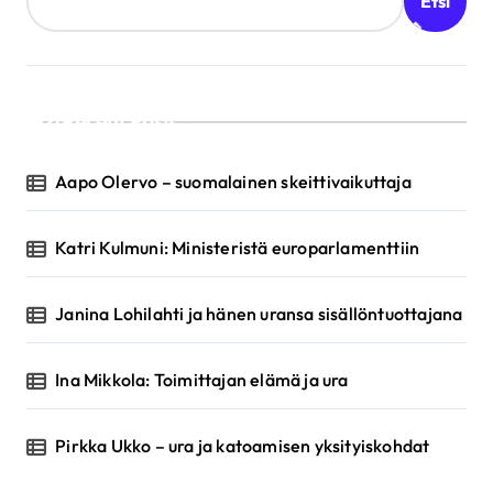
Etsi
Recent Posts
Aapo Olervo – suomalainen skeittivaikuttaja
Katri Kulmuni: Ministeristä europarlamenttiin
Janina Lohilahti ja hänen uransa sisällöntuottajana
Ina Mikkola: Toimittajan elämä ja ura
Pirkka Ukko – ura ja katoamisen yksityiskohdat