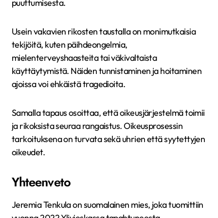
puuttumisesta.
Usein vakavien rikosten taustalla on monimutkaisia
tekijöitä, kuten päihdeongelmia,
mielenterveyshaasteita tai väkivaltaista
käyttäytymistä. Näiden tunnistaminen ja hoitaminen
ajoissa voi ehkäistä tragedioita.
Samalla tapaus osoittaa, että oikeusjärjestelmä toimii
ja rikoksista seuraa rangaistus. Oikeusprosessin
tarkoituksena on turvata sekä uhrien että syytettyjen
oikeudet.
Yhteenveto
Jeremia Tenkula on suomalainen mies, joka tuomittiin
vuonna 2022 Ylivieskassa tapahtuneesta