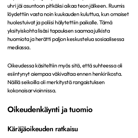
uhri jäi asuntoon pitkäksi aikaa teon jälkeen. Ruumis
löydettiin vasta noin kuukauden kuluttua, kun omaiset
huolestuivat ja poliisi hälytettiin paikalle. Tämä
yksityiskohta lisäsi tapauksen saamaa julkista
huomiota ja herätti paljon keskustelua sosiaalisessa
mediassa.
Oikeudessa käsiteltiin myös sitä, että suhteessa oli
esiintynyt aiempaa väkivaltaa ennen henkirikosta.
Näillä seikoilla oli merkitystä rangaistuksen
kokonaisarvioinnissa.
Oikeudenkäynti ja tuomio
Käräjäoikeuden ratkaisu