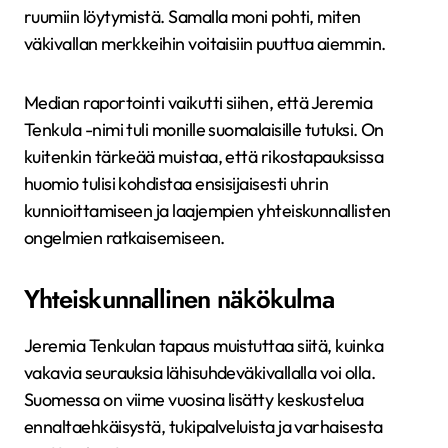
ruumiin löytymistä. Samalla moni pohti, miten
väkivallan merkkeihin voitaisiin puuttua aiemmin.
Median raportointi vaikutti siihen, että Jeremia
Tenkula -nimi tuli monille suomalaisille tutuksi. On
kuitenkin tärkeää muistaa, että rikostapauksissa
huomio tulisi kohdistaa ensisijaisesti uhrin
kunnioittamiseen ja laajempien yhteiskunnallisten
ongelmien ratkaisemiseen.
Yhteiskunnallinen näkökulma
Jeremia Tenkulan tapaus muistuttaa siitä, kuinka
vakavia seurauksia lähisuhdeväkivallalla voi olla.
Suomessa on viime vuosina lisätty keskustelua
ennaltaehkäisystä, tukipalveluista ja varhaisesta