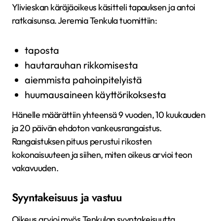
Ylivieskan käräjäoikeus käsitteli tapauksen ja antoi
ratkaisunsa. Jeremia Tenkula tuomittiin:
taposta
hautarauhan rikkomisesta
aiemmista pahoinpitelyistä
huumausaineen käyttörikoksesta
Hänelle määrättiin yhteensä 9 vuoden, 10 kuukauden
ja 20 päivän ehdoton vankeusrangaistus.
Rangaistuksen pituus perustui rikosten
kokonaisuuteen ja siihen, miten oikeus arvioi teon
vakavuuden.
Syyntakeisuus ja vastuu
Oikeus arvioi myös Tenkulan syyntakeisuutta.