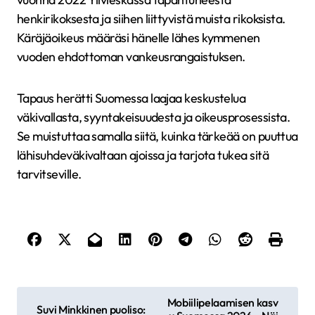
henkirikoksesta ja siihen liittyvistä muista rikoksista.
Käräjäoikeus määräsi hänelle lähes kymmenen
vuoden ehdottoman vankeusrangaistuksen.
Tapaus herätti Suomessa laajaa keskustelua
väkivallasta, syyntakeisuudesta ja oikeusprosessista.
Se muistuttaa samalla siitä, kuinka tärkeää on puuttua
lähisuhdeväkivaltaan ajoissa ja tarjota tukea sitä
tarvitseville.
A
Mobiilipelaamisen kasv
Suvi Minkkinen puoliso: