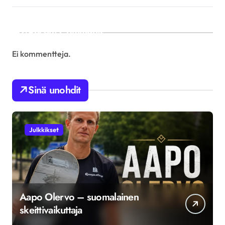
Recent Comments
Ei kommentteja.
Sinä unohdit
Julkkikset
Aapo Olervo – suomalainen
skeittivaikuttaja