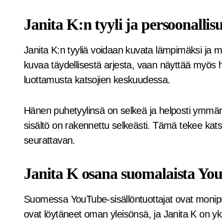
Janita K:n tyyli ja persoonallis
Janita K:n tyyliä voidaan kuvata lämpimäksi ja m
kuvaa täydellisestä arjesta, vaan näyttää myös h
luottamusta katsojien keskuudessa.
Hänen puhetyylinsä on selkeä ja helposti ymmärr
sisältö on rakennettu selkeästi. Tämä tekee kat
seurattavan.
Janita K osana suomalaista Yo
Suomessa YouTube-sisällöntuottajat ovat monipuol
ovat löytäneet oman yleisönsä, ja Janita K on yk