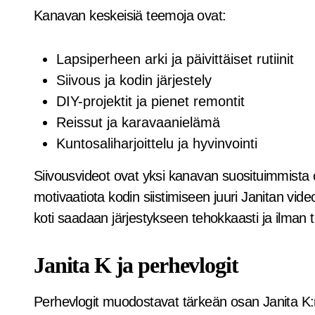
Kanavan keskeisiä teemoja ovat:
Lapsiperheen arki ja päivittäiset rutiinit
Siivous ja kodin järjestely
DIY-projektit ja pienet remontit
Reissut ja karavaanielämä
Kuntosaliharjoittelu ja hyvinvointi
Siivousvideot ovat yksi kanavan suosituimmista o
motivaatiota kodin siistimiseen juuri Janitan vid
koti saadaan järjestykseen tehokkaasti ja ilman t
Janita K ja perhevlogit
Perhevlogit muodostavat tärkeän osan Janita K:n 