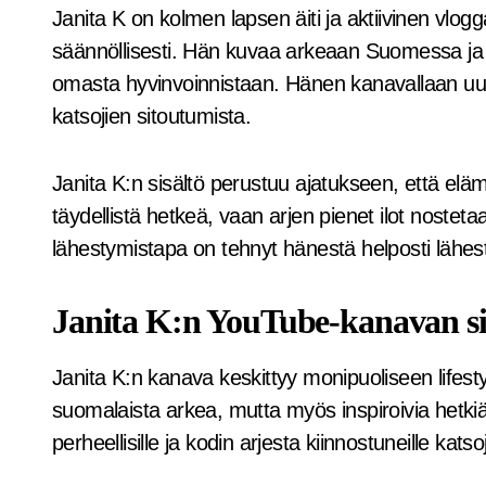
Janita K on kolmen lapsen äiti ja aktiivinen vlog
säännöllisesti. Hän kuvaa arkeaan Suomessa ja 
omasta hyvinvoinnistaan. Hänen kanavallaan uusia
katsojien sitoutumista.
Janita K:n sisältö perustuu ajatukseen, että el
täydellistä hetkeä, vaan arjen pienet ilot nosteta
lähestymistapa on tehnyt hänestä helposti läh
Janita K:n YouTube-kanavan si
Janita K:n kanava keskittyy monipuoliseen lifesty
suomalaista arkea, mutta myös inspiroivia hetkiä 
perheellisille ja kodin arjesta kiinnostuneille katsoji