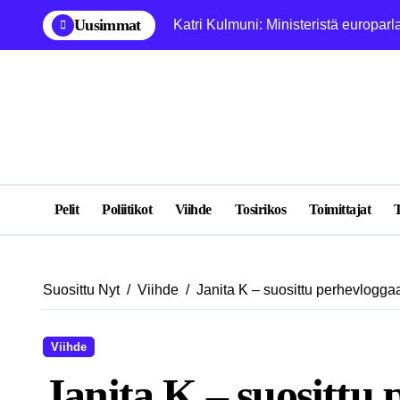
Skip
Uusimmat
Katri Kulmuni: Ministeristä europarl
to
content
Pelit
Poliitikot
Viihde
Tosirikos
Toimittajat
T
Suosittu Nyt
Viihde
Janita K – suosittu perhevlogga
Viihde
Janita K – suosittu