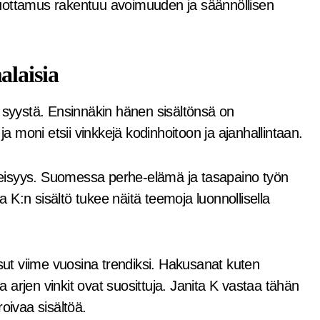
luottamus rakentuu avoimuuden ja säännöllisen
alaisia
a syystä. Ensinnäkin hänen sisältönsä on
ja moni etsii vinkkejä kodinhoitoon ja ajanhallintaan.
eisyys. Suomessa perhe-elämä ja tasapaino työn
ta K:n sisältö tukee näitä teemoja luonnollisella
ssut viime vuosina trendiksi. Hakusanat kuten
ja arjen vinkit ovat suosittuja. Janita K vastaa tähän
oivaa sisältöä.