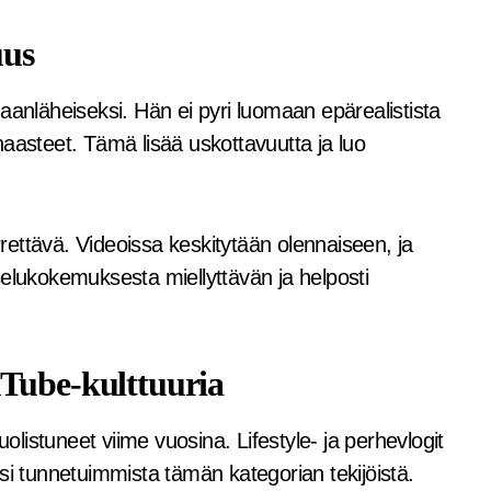
uus
aanläheiseksi. Hän ei pyri luomaan epärealistista
aasteet. Tämä lisää uskottavuutta ja luo
ettävä. Videoissa keskitytään olennaiseen, ja
selukokemuksesta miellyttävän ja helposti
uTube-kulttuuria
istuneet viime vuosina. Lifestyle- ja perhevlogit
si tunnetuimmista tämän kategorian tekijöistä.