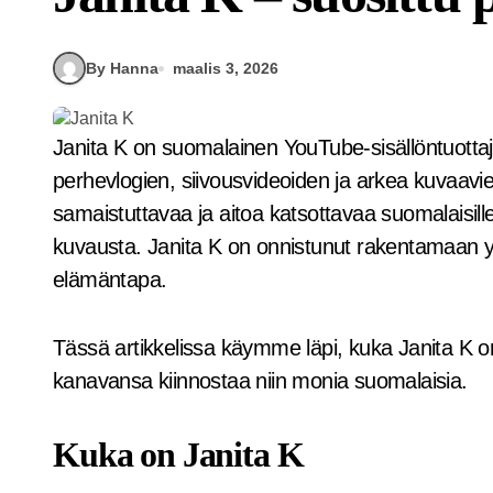
By Hanna
maalis 3, 2026
Janita K on suomalainen YouTube-sisällöntuottaja, joka on noussut tunnetuksi erityisesti
perhevlogien, siivousvideoiden ja arkea kuvaavi
samaistuttavaa ja aitoa katsottavaa suomalaisille k
kuvausta. Janita K on onnistunut rakentamaan yht
elämäntapa.
Tässä artikkelissa käymme läpi, kuka Janita K on
kanavansa kiinnostaa niin monia suomalaisia.
Kuka on Janita K