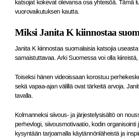
katsojat kokevat olevansa osa yhteisöä. Tämä 
vuorovaikutuksen kautta.
Miksi Janita K kiinnostaa suom
Janita K kiinnostaa suomalaisia katsojia useast
samaistuttavaa. Arki Suomessa voi olla kiireistä, 
Toiseksi hänen videoissaan korostuu perhekesk
sekä vapaa-ajan välillä ovat tärkeitä arvoja. Jani
tavalla.
Kolmanneksi siivous- ja järjestelysisältö on nou
perhevlogi, siivousmotivaatio, kodin organisointi 
kysyntään tarjoamalla käytännönläheistä ja inspir