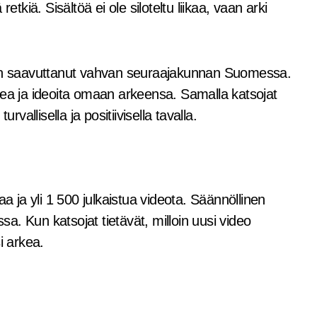
etkiä. Sisältöä ei ole siloteltu liikaa, vaan arki
K on saavuttanut vahvan seuraajakunnan Suomessa.
a ja ideoita omaan arkeensa. Samalla katsojat
llisella ja positiivisella tavalla.
a ja yli 1 500 julkaistua videota. Säännöllinen
ssa. Kun katsojat tietävät, milloin uusi video
i arkea.