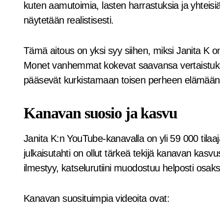
kuten aamutoimia, lasten harrastuksia ja yhteisiä r
näytetään realistisesti.
Tämä aitous on yksi syy siihen, miksi Janita 
Monet vanhemmat kokevat saavansa vertaistuke
pääsevät kurkistamaan toisen perheen elämään turva
Kanavan suosio ja kasvu
Janita K:n YouTube-kanavalla on yli 59 000 tilaaja
julkaisutahti on ollut tärkeä tekijä kanavan kasvu
ilmestyy, katselurutiini muodostuu helposti osaks
Kanavan suosituimpia videoita ovat: