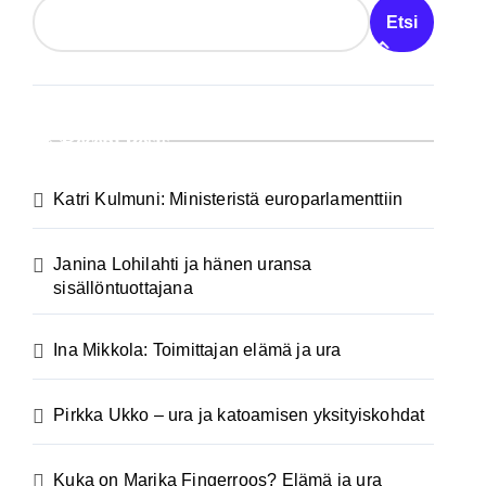
Etsi
Recent Posts
Katri Kulmuni: Ministeristä europarlamenttiin
Janina Lohilahti ja hänen uransa
sisällöntuottajana
Ina Mikkola: Toimittajan elämä ja ura
Pirkka Ukko – ura ja katoamisen yksityiskohdat
Kuka on Marika Fingerroos? Elämä ja ura