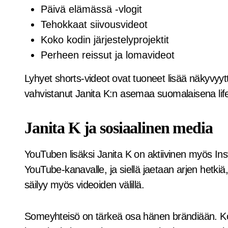
Päivä elämässä -vlogit
Tehokkaat siivousvideot
Koko kodin järjestelyprojektit
Perheen reissut ja lomavideot
Lyhyet shorts-videot ovat tuoneet lisää näkyvyyt
vahvistanut Janita K:n asemaa suomalaisena lifes
Janita K ja sosiaalinen media
YouTuben lisäksi Janita K on aktiivinen myös In
YouTube-kanavalle, ja siellä jaetaan arjen hetkiä, 
säilyy myös videoiden välillä.
Someyhteisö on tärkeä osa hänen brändiään. Kom