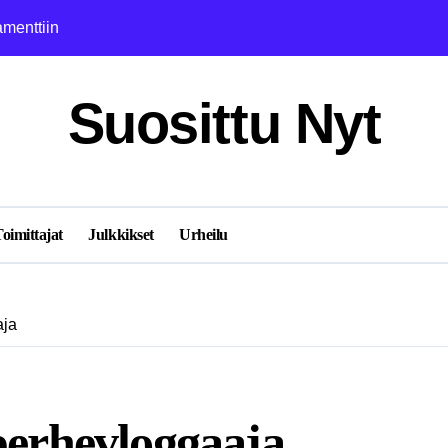
amenttiin
Janina Lohilahti
Suosittu Nyt
oimittajat
Julkkikset
Urheilu
aja
 perhevloggaaja