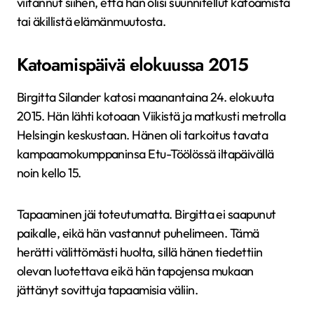
viitannut siihen, että hän olisi suunnitellut katoamista
tai äkillistä elämänmuutosta.
Katoamispäivä elokuussa 2015
Birgitta Silander katosi maanantaina 24. elokuuta
2015. Hän lähti kotoaan Viikistä ja matkusti metrolla
Helsingin keskustaan. Hänen oli tarkoitus tavata
kampaamokumppaninsa Etu-Töölössä iltapäivällä
noin kello 15.
Tapaaminen jäi toteutumatta. Birgitta ei saapunut
paikalle, eikä hän vastannut puhelimeen. Tämä
herätti välittömästi huolta, sillä hänen tiedettiin
olevan luotettava eikä hän tapojensa mukaan
jättänyt sovittuja tapaamisia väliin.