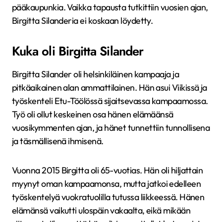
pääkaupunkia. Vaikka tapausta tutkittiin vuosien ajan,
Birgitta Silanderia ei koskaan löydetty.
Kuka oli Birgitta Silander
Birgitta Silander oli helsinkiläinen kampaaja ja
pitkäaikainen alan ammattilainen. Hän asui Viikissä ja
työskenteli Etu-Töölössä sijaitsevassa kampaamossa.
Työ oli ollut keskeinen osa hänen elämäänsä
vuosikymmenten ajan, ja hänet tunnettiin tunnollisena
ja täsmällisenä ihmisenä.
Vuonna 2015 Birgitta oli 65-vuotias. Hän oli hiljattain
myynyt oman kampaamonsa, mutta jatkoi edelleen
työskentelyä vuokratuolilla tutussa liikkeessä. Hänen
elämänsä vaikutti ulospäin vakaalta, eikä mikään