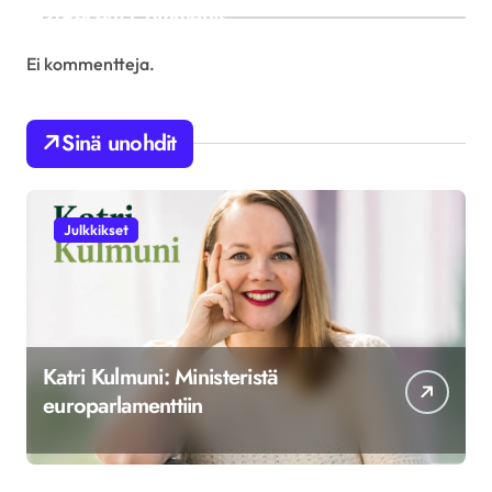
Recent Comments
Ei kommentteja.
Sinä unohdit
Julkkikset
Katri Kulmuni: Ministeristä
europarlamenttiin