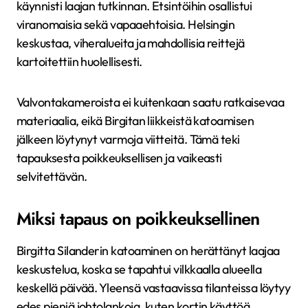
käynnisti laajan tutkinnan. Etsintöihin osallistui
viranomaisia sekä vapaaehtoisia. Helsingin
keskustaa, viheralueita ja mahdollisia reittejä
kartoitettiin huolellisesti.
Valvontakameroista ei kuitenkaan saatu ratkaisevaa
materiaalia, eikä Birgitan liikkeistä katoamisen
jälkeen löytynyt varmoja viitteitä. Tämä teki
tapauksesta poikkeuksellisen ja vaikeasti
selvitettävän.
Miksi tapaus on poikkeuksellinen
Birgitta Silanderin katoaminen on herättänyt laajaa
keskustelua, koska se tapahtui vilkkaalla alueella
keskellä päivää. Yleensä vastaavissa tilanteissa löytyy
edes pieniä johtolankoja, kuten kortin käyttöä,