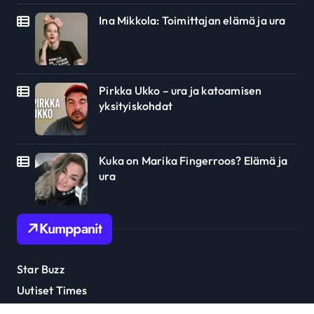
Ina Mikkola: Toimittajan elämä ja ura
Pirkka Ukko – ura ja katoamisen
yksityiskohdat
Kuka on Marika Fingerroos? Elämä ja
ura
Kumppanit
Star Buzz
Uutiset Times
Julkkis Trendi