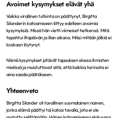
Avoimet kysymykset elävät yhä
Vaikka virallinen tutkinta on päättynyt, Birgitta
Silanderin katoamiseen liittyy edelleen avoimia
kysymyksiä. Missä hän vietti viimeiset hetkensä. Mitä
tapahtui iltapäivän ja illan aikana. Miksi mitään jälkiä ei
koskaan löytynyt.
Nämä kysymykset pitävät tapauksen elossa ihmisten
mielissä ja muistuttavat siitä, että kaikkia tarinoita ei
aina saada päätökseen.
Yhteenveto
Birgitta Silander oli tavallinen suomalainen nainen,
jonka elämä päättyi tai katosi tavalla, jota ei ole
pystytty selittämään. Hänen katoamisensa elokuussa