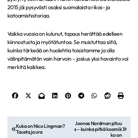
2015 jäi pysyvästi osaksi suomalaista rikos- ja
katoamishistoriaa.
Vaikka vuosia on kulunut, tapaus herättää edelleen
kiinnostusta ja myötätuntoa. Se muistuttaa siitä,
kuinka tärkeää on huolehtia toisistamme ja olla
välinpitämätön vain harvoin – joskus yksi havainto voi
merkitä kaikkea.
A
Joonas Nordman pituu
Kuka on Nico Lingman?
r
s – kuinka pitkä koomik
Tausta ja ura
ko on