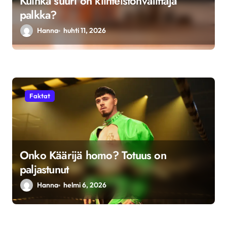
Kuinka suuri on kiinteistönvälittäjä
s
palkka?
Hanna
huhti 11, 2026
Faktat
Onko Käärijä homo? Totuus on
paljastunut
Hanna
helmi 6, 2026