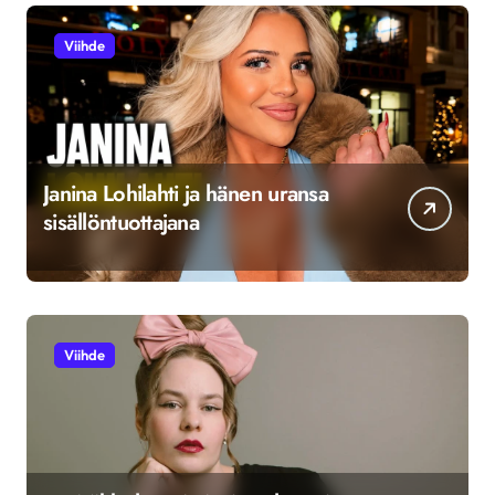
Viihde
Janina Lohilahti ja hänen uransa
sisällöntuottajana
Viihde