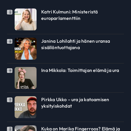
Katri Kulmuni: Ministeristä
europarlamenttiin
Janina Lohilahti ja hänen uransa
sisällöntuottajana
Ina Mikkola: Toimittajan elämä ja ura
Pirkka Ukko – ura ja katoamisen
yksityiskohdat
Kuka on Marika Fingerroos? Elämä ja