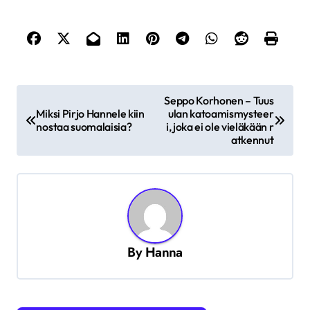
A
Seppo Korhonen – Tuus
r
Miksi Pirjo Hannele kiin
ulan katoamismysteer
nostaa suomalaisia?
i, joka ei ole vieläkään r
t
atkennut
i
k
k
e
By
Hanna
l
i
e