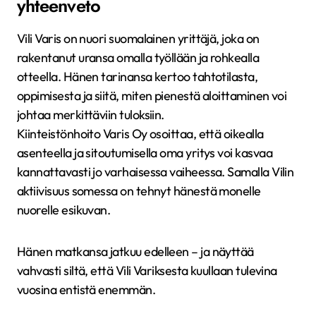
yhteenveto
Vili Varis on nuori suomalainen yrittäjä, joka on
rakentanut uransa omalla työllään ja rohkealla
otteella. Hänen tarinansa kertoo tahtotilasta,
oppimisesta ja siitä, miten pienestä aloittaminen voi
johtaa merkittäviin tuloksiin.
Kiinteistönhoito Varis Oy osoittaa, että oikealla
asenteella ja sitoutumisella oma yritys voi kasvaa
kannattavasti jo varhaisessa vaiheessa. Samalla Vilin
aktiivisuus somessa on tehnyt hänestä monelle
nuorelle esikuvan.
Hänen matkansa jatkuu edelleen – ja näyttää
vahvasti siltä, että Vili Variksesta kuullaan tulevina
vuosina entistä enemmän.