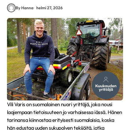
By Hanna
helmi 27, 2026
Vili Varis on suomalainen nuori yrittäjä, joka nousi
laajempaan tietoisuuteen jo varhaisessa iässä. Hänen
tarinansa kiinnostaa erityisesti suomalaisia, koska
hän edustaa uuden sukupolven tekijöitä, jotka