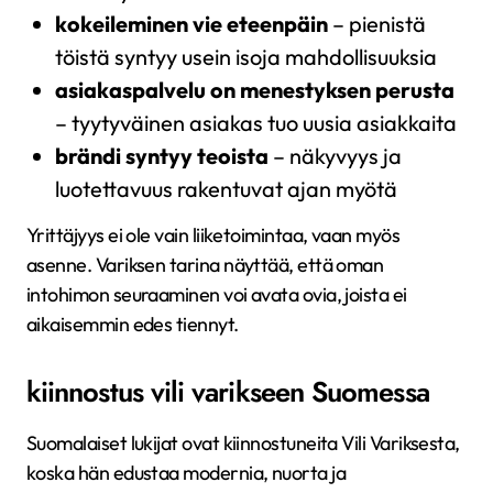
kokeileminen vie eteenpäin
– pienistä
töistä syntyy usein isoja mahdollisuuksia
asiakaspalvelu on menestyksen perusta
– tyytyväinen asiakas tuo uusia asiakkaita
brändi syntyy teoista
– näkyvyys ja
luotettavuus rakentuvat ajan myötä
Yrittäjyys ei ole vain liiketoimintaa, vaan myös
asenne. Variksen tarina näyttää, että oman
intohimon seuraaminen voi avata ovia, joista ei
aikaisemmin edes tiennyt.
kiinnostus vili varikseen Suomessa
Suomalaiset lukijat ovat kiinnostuneita Vili Variksesta,
koska hän edustaa modernia, nuorta ja