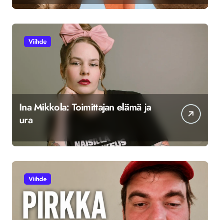
Viihde
Ina Mikkola: Toimittajan elämä ja
ura
Viihde