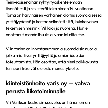
Teini-ikäisenä hän ryhtyi työskentelemään
itsenäisesti ja rekisteröi toiminimen 14-vuotiaana.
Tämä on harvinaisen varhainen aloitus suomalaisessa
yrittäjyydessä ja kertoo selkeästi siitä, kuinka vahva
tekemisen meininki Vilillä oli jo nuorena. Hän ei
odottanut mahdollisuuksia, vaan loi niitä itse.
Vilin tarina on innostanut monia suomalaisia nuoria,
jotka miettivät yrittäjyyttä ja omien ideoiden
toteuttamista. Hän osoittaa, että pieni paikkakunta
tai nuori ikä eivät ole este menestykselle.
kiinteistönhoito varis oy – vahva
perusta liiketoiminnalle
Vili Variksen keskeisin saavutus on hänen oman