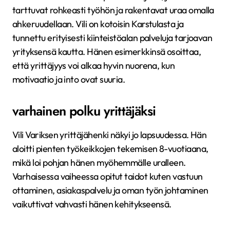
tarttuvat rohkeasti työhön ja rakentavat uraa omalla
ahkeruudellaan. Vili on kotoisin Karstulasta ja
tunnettu erityisesti kiinteistöalan palveluja tarjoavan
yrityksensä kautta. Hänen esimerkkinsä osoittaa,
että yrittäjyys voi alkaa hyvin nuorena, kun
motivaatio ja into ovat suuria.
varhainen polku yrittäjäksi
Vili Variksen yrittäjähenki näkyi jo lapsuudessa. Hän
aloitti pienten työkeikkojen tekemisen 8-vuotiaana,
mikä loi pohjan hänen myöhemmälle uralleen.
Varhaisessa vaiheessa opitut taidot kuten vastuun
ottaminen, asiakaspalvelu ja oman työn johtaminen
vaikuttivat vahvasti hänen kehitykseensä.