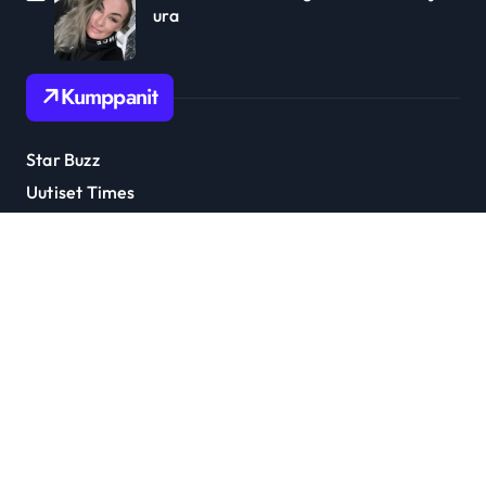
ura
Kumppanit
Star Buzz
Uutiset Times
Julkkis Trendi
Tähti Uutiset
Ottaa yhteyttä: soumitanaan@gmail.com
Copyright © All rights reserved
|
Newspaperup
by
Themeansar
.