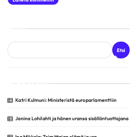
Etsi
Etsi
Recent Posts
Katri Kulmuni: Ministeristä europarlamenttiin
Janina Lohilahti ja hänen uransa sisällöntuottajana
Ina Mikkola: Toimittajan elämä ja ura