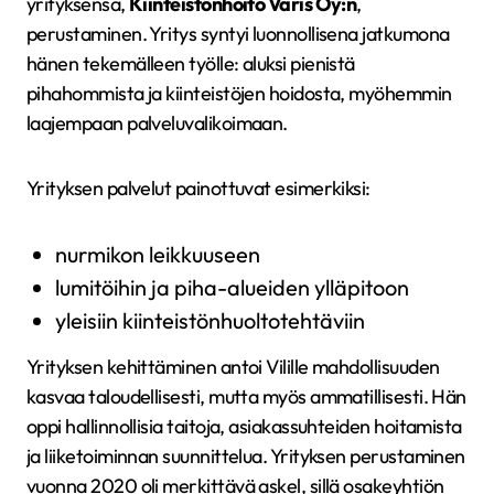
yrityksensä,
Kiinteistönhoito Varis Oy:n
,
perustaminen. Yritys syntyi luonnollisena jatkumona
hänen tekemälleen työlle: aluksi pienistä
pihahommista ja kiinteistöjen hoidosta, myöhemmin
laajempaan palveluvalikoimaan.
Yrityksen palvelut painottuvat esimerkiksi:
nurmikon leikkuuseen
lumitöihin ja piha-alueiden ylläpitoon
yleisiin kiinteistönhuoltotehtäviin
Yrityksen kehittäminen antoi Vilille mahdollisuuden
kasvaa taloudellisesti, mutta myös ammatillisesti. Hän
oppi hallinnollisia taitoja, asiakassuhteiden hoitamista
ja liiketoiminnan suunnittelua. Yrityksen perustaminen
vuonna 2020 oli merkittävä askel, sillä osakeyhtiön