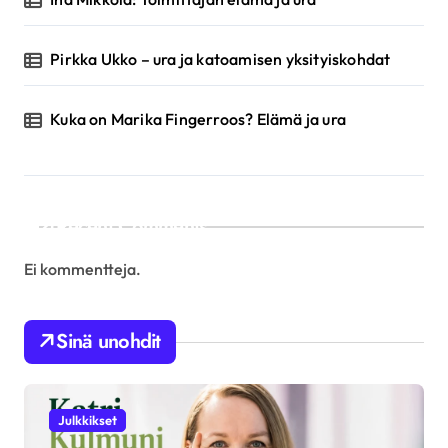
Pirkka Ukko – ura ja katoamisen yksityiskohdat
Kuka on Marika Fingerroos? Elämä ja ura
Recent Comments
Ei kommentteja.
Sinä unohdit
Julkkikset