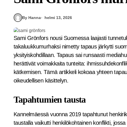
By Hanna
helmi 13, 2026
Sami Grönfors nousi Suomessa laajasti tunnetuksi vakavan henkirikoksen vuoksi. Kannelmäen
takaluukkumurhaksi nimetty tapaus järkytti suoma
yksityiskohdillaan. Tapaus sai runsaasti mediahu
herättivät voimakkaita tunteita: ihmissuhdekonfli
kätkemisen. Tämä artikkeli kokoaa yhteen tapauk
oikeudellisen käsittelyn.
Tapahtumien tausta
Kannelmäessä vuonna 2019 tapahtunut henkirikos
taustalla vaikutti henkilökohtainen konflikti, jos