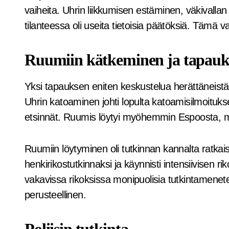
vaiheita. Uhrin liikkumisen estäminen, väkivalla
tilanteessa oli useita tietoisia päätöksiä. Tämä 
Ruumiin kätkeminen ja tapauk
Yksi tapauksen eniten keskustelua herättäneistä p
Uhrin katoaminen johti lopulta katoamisilmoitukse
etsinnät. Ruumis löytyi myöhemmin Espoosta, mi
Ruumiin löytyminen oli tutkinnan kannalta ratka
henkirikostutkinnaksi ja käynnisti intensiivisen r
vakavissa rikoksissa monipuolisia tutkintamenetel
perusteellinen.