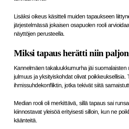
Lisäksi oikeus käsitteli muiden tapaukseen liitty
järjestelmässä jokaisen osapuolen rooli arvioida
näyttöjen perusteella.
Miksi tapaus herätti niin paljo
Kannelmäen takaluukkumurha jäi suomalaisten m
julmuus ja yksityiskohdat olivat poikkeuksellisia.
ihmissuhdekonfliktin, jotka tekivät siitä samaist
Median rooli oli merkittävä, sillä tapaus sai run
kiinnostavat yleisöä erityisesti silloin, kun ne poi
käänteitä.