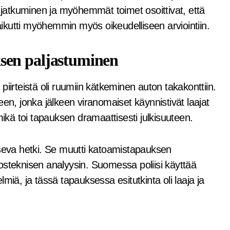
n jatkuminen ja myöhemmät toimet osoittivat, että
vaikutti myöhemmin myös oikeudelliseen arviointiin.
sen paljastuminen
iirteistä oli ruumiin kätkeminen auton takakonttiin.
en, jonka jälkeen viranomaiset käynnistivät laajat
kä toi tapauksen dramaattisesti julkisuuteen.
iseva hetki. Se muutti katoamistapauksen
ikosteknisen analyysin. Suomessa poliisi käyttää
miä, ja tässä tapauksessa esitutkinta oli laaja ja