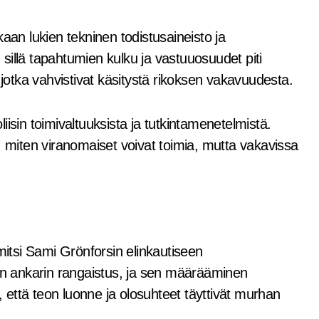
aan lukien tekninen todistusaineisto ja
, sillä tapahtumien kulku ja vastuuosuudet piti
ia, jotka vahvistivat käsitystä rikoksen vakavuudesta.
isin toimivaltuuksista ja tutkintamenetelmistä.
, miten viranomaiset voivat toimia, mutta vakavissa
mitsi Sami Grönforsin elinkautiseen
n ankarin rangaistus, ja sen määrääminen
i, että teon luonne ja olosuhteet täyttivät murhan