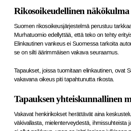
Rikosoikeudellinen näkökulma
Suomen rikosoikeusjärjestelmä perustuu tarkkaa
Murhatuomio edellyttää, että teko on tehty erityise
Elinkautinen vankeus ei Suomessa tarkoita auto
se on silti äärimmäisen vakava seuraamus.
Tapaukset, joissa tuomitaan elinkautinen, ovat 
vakavana oikeus piti tapahtunutta rikosta.
Tapauksen yhteiskunnallinen m
Vakavat henkirikokset herättävät aina keskuste
väkivallasta, mielenterveydestä, ihmissuhteista