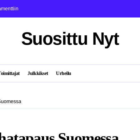
amenttiin
Janina Lohilahti
Suosittu Nyt
oimittajat
Julkkikset
Urheilu
 Suomessa
hatapaus Suomessa