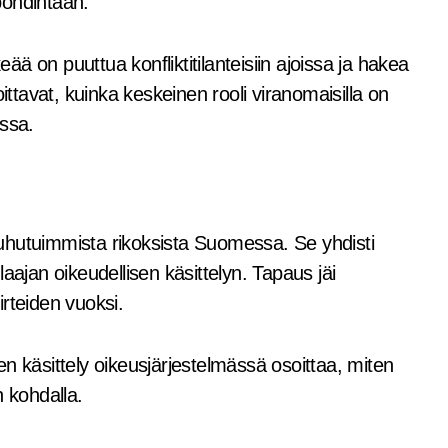
 pohdintaan.
eää on puuttua konfliktitilanteisiin ajoissa ja hakea
ittavat, kuinka keskeinen rooli viranomaisilla on
essa.
uhutuimmista rikoksista Suomessa. Se yhdisti
aajan oikeudellisen käsittelyn. Tapaus jäi
iirteiden vuoksi.
n käsittely oikeusjärjestelmässä osoittaa, miten
n kohdalla.