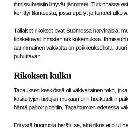
ihmissuhteisiin liittyvät jännitteet. Tutkinnassa 
kehittyi tilanteesta, jossa epäilyt ja tunteet alko
Tällaiset rikokset ovat Suomessa harvinaisia, m
koskettavat ihmisten arkikokemuksia. Ihmissuhteisii
äärimmäinen väkivalta on poikkeuksellista. Juuri t
puhuttavan.
Rikoksen kulku
Tapauksen keskiössä oli väkivaltainen teko, jok
käsiteltyjen tietojen mukaan uhri houkuteltiin pai
häntä pahoinpideltiin. Tapahtumien edetessä väkiv
Erityistä huomiota herätti se, että rikos ei ollut he