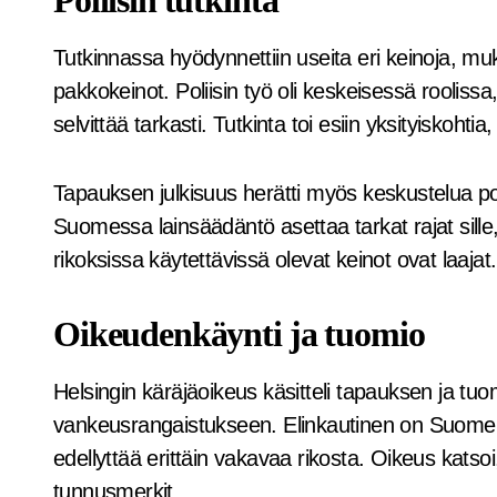
Poliisin tutkinta
Tutkinnassa hyödynnettiin useita eri keinoja, muk
pakkokeinot. Poliisin työ oli keskeisessä roolissa
selvittää tarkasti. Tutkinta toi esiin yksityiskoht
Tapauksen julkisuus herätti myös keskustelua poli
Suomessa lainsäädäntö asettaa tarkat rajat sille
rikoksissa käytettävissä olevat keinot ovat laajat.
Oikeudenkäynti ja tuomio
Helsingin käräjäoikeus käsitteli tapauksen ja tuo
vankeusrangaistukseen. Elinkautinen on Suome
edellyttää erittäin vakavaa rikosta. Oikeus katso
tunnusmerkit.