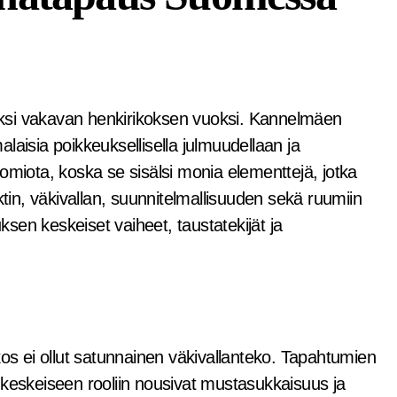
laisia poikkeuksellisella julmuudellaan ja
omiota, koska se sisälsi monia elementtejä, jotka
ktin, väkivallan, suunnitelmallisuuden sekä ruumiin
sen keskeiset vaiheet, taustatekijät ja
 ei ollut satunnainen väkivallanteko. Tapahtumien
sa keskeiseen rooliin nousivat mustasukkaisuus ja