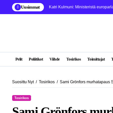
Skip
Uusimmat
Katri Kulmuni: Ministeristä europarl
to
content
Pelit
Poliitikot
Viihde
Tosirikos
Toimittajat
T
Suosittu Nyt
Tosirikos
Sami Grönfors murhatapaus
Tosirikos
Sami Grönfors mur