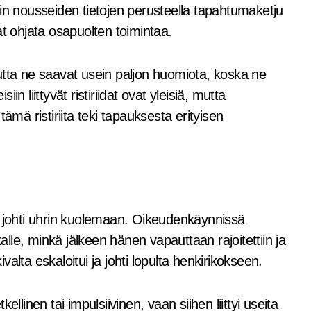
esiin nousseiden tietojen perusteella tapahtumaketju
ivat ohjata osapuolten toimintaa.
utta ne saavat usein paljon huomiota, koska ne
n liittyvät ristiriidat ovat yleisiä, mutta
ämä ristiriita teki tapauksesta erityisen
a johti uhrin kuolemaan. Oikeudenkäynnissä
kalle, minkä jälkeen hänen vapauttaan rajoitettiin ja
alta eskaloitui ja johti lopulta henkirikokseen.
tkellinen tai impulsiivinen, vaan siihen liittyi useita