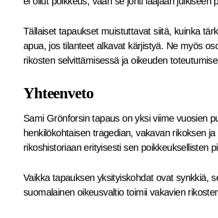
ei ollut poikkeus, vaan se johti laajaan julkiseen
Tällaiset tapaukset muistuttavat siitä, kuinka tärk
apua, jos tilanteet alkavat kärjistyä. Ne myös oso
rikosten selvittämisessä ja oikeuden toteutumis
Yhteenveto
Sami Grönforsin tapaus on yksi viime vuosien p
henkilökohtaisen tragedian, vakavan rikoksen ja l
rikoshistoriaan erityisesti sen poikkeuksellisten p
Vaikka tapauksen yksityiskohdat ovat synkkiä, se
suomalainen oikeusvaltio toimii vakavien rikoste