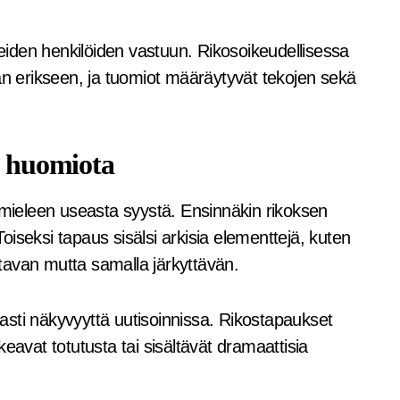
neiden henkilöiden vastuun. Rikosoikeudellisessa
an erikseen, ja tuomiot määräytyvät tekojen sekä
n huomiota
ieleen useasta syystä. Ensinnäkin rikoksen
 Toiseksi tapaus sisälsi arkisia elementtejä, kuten
uttavan mutta samalla järkyttävän.
saasti näkyvyyttä uutisoinnissa. Rikostapaukset
kkeavat totutusta tai sisältävät dramaattisia