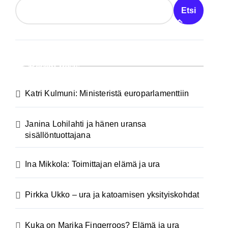
Etsi
Recent Posts
Katri Kulmuni: Ministeristä europarlamenttiin
Janina Lohilahti ja hänen uransa
sisällöntuottajana
Ina Mikkola: Toimittajan elämä ja ura
Pirkka Ukko – ura ja katoamisen yksityiskohdat
Kuka on Marika Fingerroos? Elämä ja ura