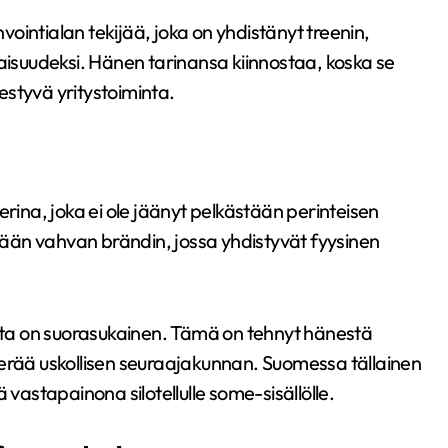
ointialan tekijää, joka on yhdistänyt treenin,
naisuudeksi. Hänen tarinansa kiinnostaa, koska se
styvä yritystoiminta.
erina, joka ei ole jäänyt pelkästään perinteisen
ään vahvan brändin, jossa yhdistyvät fyysinen
ta on suorasukainen. Tämä on tehnyt hänestä
kerää uskollisen seuraajakunnan. Suomessa tällainen
 vastapainona silotellulle some-sisällölle.