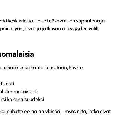
 että keskustelua. Toiset näkevät sen vapautena ja
paino työn, levon ja jatkuvan näkyvyyden välillä
uomalaisia
jään. Suomessa häntä seurataan, koska:
tisesti
 johdonmukaisesti
ksi kokonaisuudeksi
 puhuttelee laajaa yleisöä – myös niitä, jotka eivät