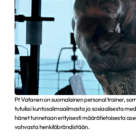
Pt Vatanen on suomalainen personal trainer, somevaikuttaja ja yrittäjä, jonka nimi on tullut monille
tutuiksi kuntosalimaailmasta ja sosiaalisesta m
hänet tunnetaan erityisesti määrätietoisesta a
vahvasta henkilöbrändistään.