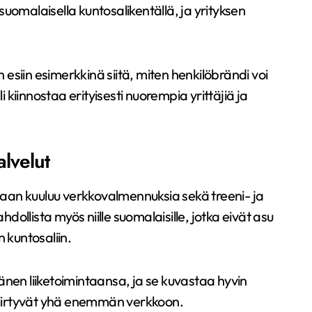
uomalaisella kuntosalikentällä, ja yrityksen
esiin esimerkkinä siitä, miten henkilöbrändi voi
kiinnostaa erityisesti nuorempia yrittäjiä ja
alvelut
ntaan kuuluu verkkovalmennuksia sekä treeni- ja
ollista myös niille suomalaisille, jotka eivät asu
 kuntosaliin.
änen liiketoimintaansa, ja se kuvastaa hyvin
 siirtyvät yhä enemmän verkkoon.