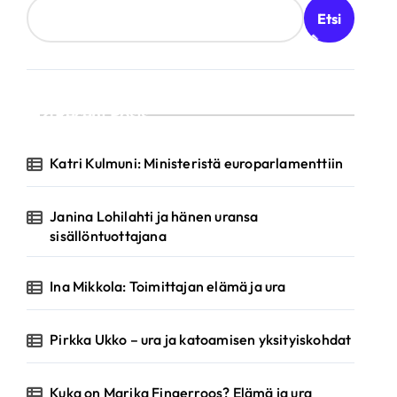
Etsi
Recent Posts
Katri Kulmuni: Ministeristä europarlamenttiin
Janina Lohilahti ja hänen uransa
sisällöntuottajana
Ina Mikkola: Toimittajan elämä ja ura
Pirkka Ukko – ura ja katoamisen yksityiskohdat
Kuka on Marika Fingerroos? Elämä ja ura