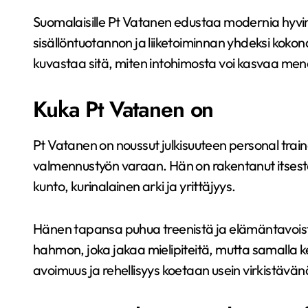
Suomalaisille Pt Vatanen edustaa modernia hyvinv
sisällöntuotannon ja liiketoiminnan yhdeksi koko
kuvastaa sitä, miten intohimosta voi kasvaa mene
Kuka Pt Vatanen on
Pt Vatanen on noussut julkisuuteen personal train
valmennustyön varaan. Hän on rakentanut itsest
kunto, kurinalainen arki ja yrittäjyys.
Hänen tapansa puhua treenistä ja elämäntavois
hahmon, joka jakaa mielipiteitä, mutta samalla 
avoimuus ja rehellisyys koetaan usein virkistävänä