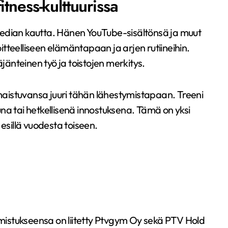
tness-kulttuurissa
n median kautta. Hänen YouTube-sisältönsä ja muut
tteelliseen elämäntapaan ja arjen rutiineihin.
äjänteinen työ ja toistojen merkitys.
aistuvansa juuri tähän lähestymistapaan. Treeni
na tai hetkellisenä innostuksena. Tämä on yksi
esillä vuodesta toiseen.
istukseensa on liitetty Ptvgym Oy sekä PTV Hold