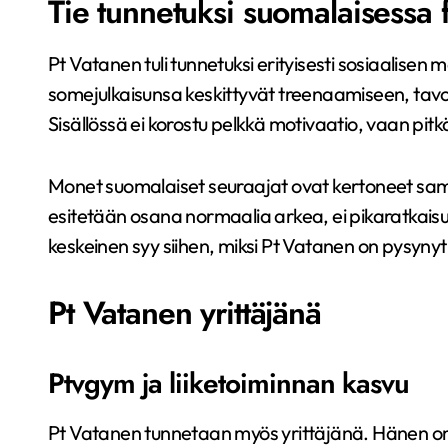
Tie tunnetuksi suomalaisessa fi
Pt Vatanen tuli tunnetuksi erityisesti sosiaalise
somejulkaisunsa keskittyvät treenaamiseen, tavoi
Sisällössä ei korostu pelkkä motivaatio, vaan pitk
Monet suomalaiset seuraajat ovat kertoneet sam
esitetään osana normaalia arkea, ei pikaratkaisu
keskeinen syy siihen, miksi Pt Vatanen on pysynyt 
Pt Vatanen yrittäjänä
Ptvgym ja liiketoiminnan kasvu
Pt Vatanen tunnetaan myös yrittäjänä. Hänen om