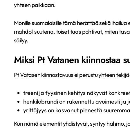
yhteen paikkaan.
Monille suomalaisille tämä herättää sekä ihailua
mahdollisuutena, toiset taas pohtivat, miten tasa
säilyy.
Miksi Pt Vatanen kiinnostaa s
Pt Vatasen kiinnostavuus ei perustu yhteen teki
treeni ja fyysinen kehitys näkyvät konkreet
henkilöbrändi on rakennettu avoimesti ja
yrittäjyys on kasvanut pienestä suuremma
Kun nämä elementit yhdistyvät, syntyy hahmo, joka