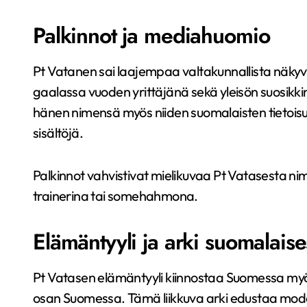
Palkinnot ja mediahuomio
Pt Vatanen sai laajempaa valtakunnallista näkyvy
gaalassa vuoden yrittäjänä sekä yleisön suosikkina
hänen nimensä myös niiden suomalaisten tietoisuut
sisältöjä.
Palkinnot vahvistivat mielikuvaa Pt Vatasesta n
trainerina tai somehahmona.
Elämäntyyli ja arki suomalais
Pt Vatasen elämäntyyli kiinnostaa Suomessa myös 
osan Suomessa. Tämä liikkuva arki edustaa modern