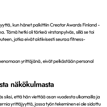
yttä, kun hänet palkittiin Creator Awards Finland -
. Tämä hetki oli tärkeä virstanpylväs, sillä se toi
een, jotka eivät aktiivisesti seuraa fitness-
imenomaan yrittäjänä, eivät pelkästään personal
esta näkökulmasta
siksi, että hän viettää osan vuodesta ulkomailla ja
ia yrittäjyyttä, jossa työn tekeminen ei ole sidottu