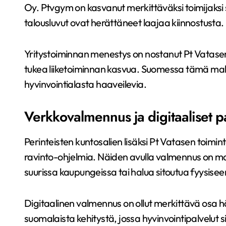
Oy. Ptvgym on kasvanut merkittäväksi toimijaksi s
talousluvut ovat herättäneet laajaa kiinnostusta.
Yritystoiminnan menestys on nostanut Pt Vatasen 
tukea liiketoiminnan kasvua. Suomessa tämä malli 
hyvinvointialasta haaveilevia.
Verkkovalmennus ja digitaaliset p
Perinteisten kuntosalien lisäksi Pt Vatasen toimi
ravinto-ohjelmia. Näiden avulla valmennus on mahd
suurissa kaupungeissa tai halua sitoutua fyysiseen
Digitaalinen valmennus on ollut merkittävä osa h
suomalaista kehitystä, jossa hyvinvointipalvelut