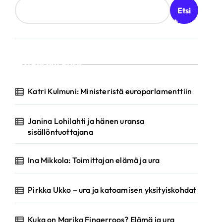
Etsi
Recent Posts
Katri Kulmuni: Ministeristä europarlamenttiin
Janina Lohilahti ja hänen uransa
sisällöntuottajana
Ina Mikkola: Toimittajan elämä ja ura
Pirkka Ukko – ura ja katoamisen yksityiskohdat
Kuka on Marika Fingerroos? Elämä ja ura