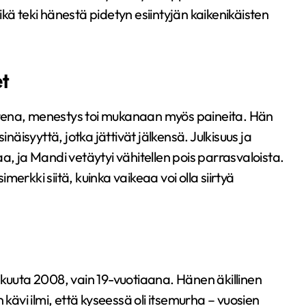
 mikä teki hänestä pidetyn esiintyjän kaikenikäisten
t
rena, menestys toi mukanaan myös paineita. Hän
isyyttä, jotka jättivät jälkensä. Julkisuus ja
ntaa, ja Mandi vetäytyi vähitellen pois parrasvaloista.
erkki siitä, kuinka vaikeaa voi olla siirtyä
ikuuta 2008, vain 19-vuotiaana. Hänen äkillinen
vi ilmi, että kyseessä oli itsemurha – vuosien