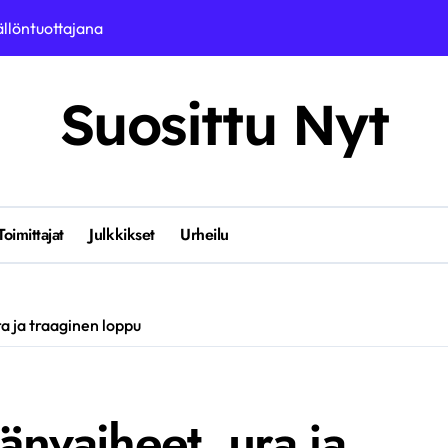
ällöntuottajana
a
Suosittu Nyt
ityiskohdat
a ura
 jatkaja
 nettikasinoita ja kasinoteollisuutta,
Toimittajat
Julkkikset
Urheilu
en elämään
aaresta
a ja traaginen loppu
osio
lamenttiin
nvaiheet, ura ja