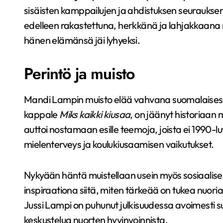
sisäisten kamppailujen ja ahdistuksen seuraukse
edelleen rakastettuna, herkkänä ja lahjakkaana n
hänen elämänsä jäi lyhyeksi.
Perintö ja muisto
Mandi Lampin muisto elää vahvana suomalaisessa
kappale
Miks kaikki kiusaa
, on jäänyt historiaan
auttoi nostamaan esille teemoja, joista ei 1990-lu
mielenterveys ja koulukiusaamisen vaikutukset.
Nykyään häntä muistellaan usein myös sosiaalise
inspiraationa siitä, miten tärkeää on tukea nuoria
Jussi Lampi on puhunut julkisuudessa avoimesti 
keskustelua nuorten hyvinvoinnista.