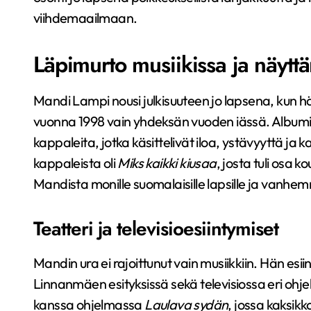
viihdemaailmaan.
Läpimurto musiikissa ja näytt
Mandi Lampi nousi julkisuuteen jo lapsena, kun 
vuonna 1998 vain yhdeksän vuoden iässä. Albumi sis
kappaleita, jotka käsittelivät iloa, ystävyyttä j
kappaleista oli
Miks kaikki kiusaa
, josta tuli osa
Mandista monille suomalaisille lapsille ja vanhem
Teatteri ja televisioesiintymiset
Mandin ura ei rajoittunut vain musiikkiin. Hän esi
Linnanmäen esityksissä sekä televisiossa eri ohj
kanssa ohjelmassa
Laulava sydän
, jossa kaksikko