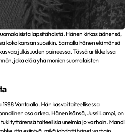
ssä koko kansan suosikin. Samalla hänen elämänsä
a kasvaa julkisuuden paineessa. Tässä artikkelissa
nnön, joka elää yhä monien suomalaisten
ta
 1988 Vantaalla. Hän kasvoi taiteellisessa
luonnollinen osa arkea. Hänen isänsä, Jussi Lampi, on
tuki tyttärensä taiteellisia unelmia jo varhain. Mandi
a rohkeutta esiintyä, mikä johdatti hänet varhain