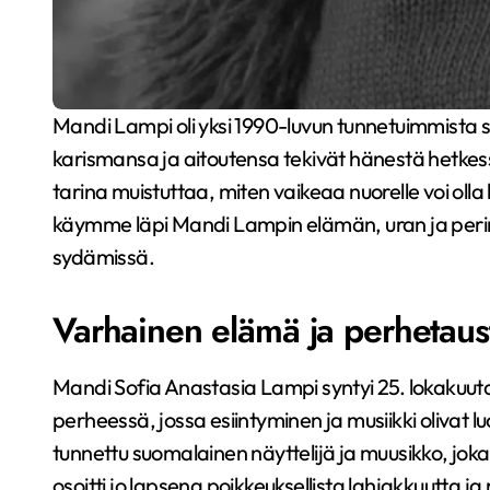
Mandi Lampi oli yksi 1990-luvun tunnetuimmista suomalaisista lapsitähdistä. Hänen kirkas äänensä,
karismansa ja aitoutensa tekivät hänestä hetke
tarina muistuttaa, miten vaikeaa nuorelle voi oll
käymme läpi Mandi Lampin elämän, uran ja peri
sydämissä.
Varhainen elämä ja perhetaus
Mandi Sofia Anastasia Lampi syntyi 25. lokakuuta
perheessä, jossa esiintyminen ja musiikki olivat 
tunnettu suomalainen näyttelijä ja muusikko, joka 
osoitti jo lapsena poikkeuksellista lahjakkuutta j