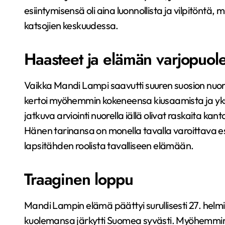
esiintymisensä oli aina luonnollista ja vilpitöntä,
katsojien keskuudessa.
Haasteet ja elämän varjopuole
Vaikka Mandi Lampi saavutti suuren suosion nuo
kertoi myöhemmin kokeneensa kiusaamista ja yksinä
jatkuva arviointi nuorella iällä olivat raskaita ka
Hänen tarinansa on monella tavalla varoittava esim
lapsitähden roolista tavalliseen elämään.
Traaginen loppu
Mandi Lampin elämä päättyi surullisesti 27. helm
kuolemansa järkytti Suomea syvästi. Myöhemmin kä