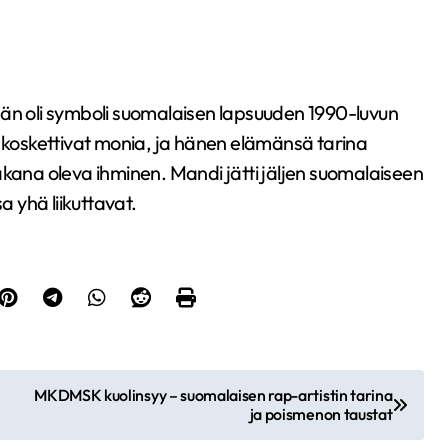
hän oli symboli suomalaisen lapsuuden 1990-luvun
ä koskettivat monia, ja hänen elämänsä tarina
akana oleva ihminen. Mandi jätti jäljen suomalaiseen
a yhä liikuttavat.
MKDMSK kuolinsyy – suomalaisen rap-artistin tarina
ja poismenon taustat