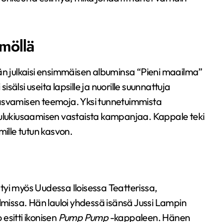
ämöllä
hän julkaisi ensimmäisen albuminsa “Pieni maailma”
älsi useita lapsille ja nuorille suunnattuja
a kasvamisen teemoja. Yksi tunnetuimmista
 koulukiusaamisen vastaista kampanjaa. Kappale teki
mille tutun kasvon.
intyi myös Uudessa Iloisessa Teatterissa,
elmissa. Hän lauloi yhdessä isänsä Jussi Lampin
 esitti ikonisen
Pump Pump
-kappaleen. Hänen