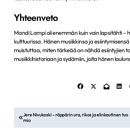
Yhteenveto
Mandi Lampi oli enemmän kuin vain lapsitähti – 
kulttuurissa. Hänen musiikkinsa ja esiintymisens
muistuttaa, miten tärkeää on nähdä esiintyjien t
musiikkihistoriaan ja sydämiin, joita hänen lauluns
A
Jere Nivukoski – räppärin ura, rikos ja elinkautinen tuo
mio
r