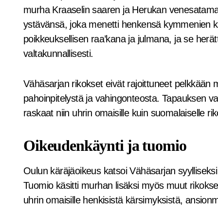
murha Kraaselin saaren ja Herukan venesataman vä
ystävänsä, joka menetti henkensä kymmenien ki
poikkeuksellisen raa’kana ja julmana, ja se herätti
valtakunnallisesti.
Vähäsarjan rikokset eivät rajoittuneet pelkkään
pahoinpitelystä ja vahingonteosta. Tapauksen vak
raskaat niin uhrin omaisille kuin suomalaiselle rik
Oikeudenkäynti ja tuomio
Oulun käräjäoikeus katsoi Vähäsarjan syylliseksi
Tuomio käsitti murhan lisäksi myös muut rikok
uhrin omaisille henkisistä kärsimyksistä, ansion