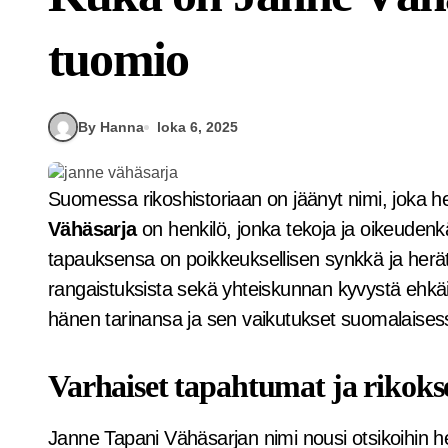
tuomio
By Hanna
loka 6, 2025
Suomessa rikoshistoriaan on jäänyt nimi, joka h
Vähäsarja
on henkilö, jonka tekoja ja oikeudenkä
tapauksensa on poikkeuksellisen synkkä ja herä
rangaistuksista sekä yhteiskunnan kyvystä ehkäi
hänen tarinansa ja sen vaikutukset suomalaises
Varhaiset tapahtumat ja rikoks
Janne Tapani Vähäsarjan nimi nousi otsikoihin h