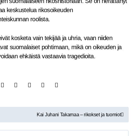
jen suomalaiseen rikoshistoriaan. Se on herättänyt
paa keskustelua rikosoikeuden
hteiskunnan roolista.
eivät kosketa vain tekijää ja uhria, vaan niiden
tavat suomalaiset pohtimaan, mikä on oikeuden ja
oidaan ehkäistä vastaavia tragedioita.
Kai Juhani Takamaa – rikokset ja tuomiot