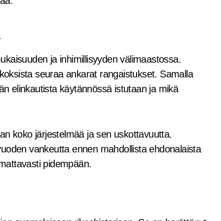
iaa.
a
ukaisuuden ja inhimillisyyden välimaastossa.
ikoksista seuraa ankarat rangaistukset. Samalla
ään elinkautista käytännössä istutaan ja mikä
an koko järjestelmää ja sen uskottavuutta.
vuoden vankeutta ennen mahdollista ehdonalaista
mattavasti pidempään.