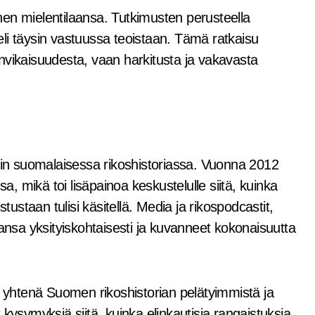
en mielentilaansa. Tutkimusten perusteella
 eli täysin vastuussa teoistaan. Tämä ratkaisu
lenvikaisuudesta, vaan harkitusta ja vakavasta
n suomalaisessa rikoshistoriassa. Vuonna 2012
sa, mikä toi lisäpainoa keskustelulle siitä, kuinka
tustaan tulisi käsitellä. Media ja rikospodcastit,
aansa yksityiskohtaisesti ja kuvanneet kokonaisuutta
yhtenä Suomen rikoshistorian pelätyimmistä ja
kysymyksiä siitä, kuinka elinkautisia rangaistuksia