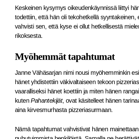
Keskeinen kysymys oikeudenkäynnissä liittyi hän
todettiin, että hän oli tekohetkellä syyntakeinen,
vahvisti sen, että kyse ei ollut hetkellisestä mie
rikoksesta.
Myöhemmät tapahtumat
Janne Vähäsarjan nimi nousi myöhemminkin esii
hänet yhdistettiin väkivaltaiseen tekoon pizzerias
vaaralliseksi hänet koettiin ja miten hänen rangais
kuten
Pahantekijät
, ovat käsitelleet hänen tarin
aina kirvesmurhasta pizzeriasurmaan.
Nämä tapahtumat vahvistivat hänen mainettaan 
puhutuimmista henkilöistä. Samalla ne herättivät 