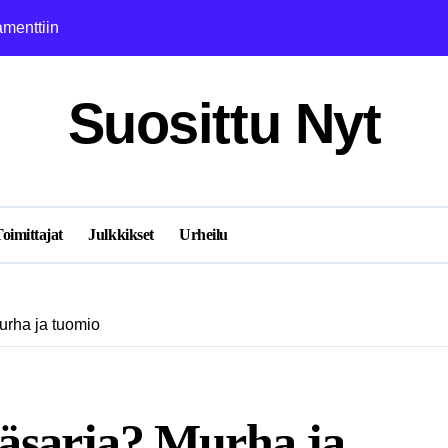
amenttiin
Janina Lohilahti
Suosittu Nyt
oimittajat
Julkkikset
Urheilu
rha ja tuomio
äsarja? Murha ja