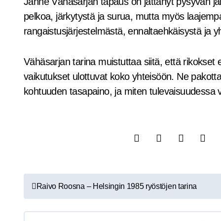
Janne Vähäsarjan tapaus on jättänyt pysyvän jäl
pelkoa, järkytystä ja surua, mutta myös laajem
rangaistusjärjestelmästä, ennaltaehkäisystä ja y
Vähäsarjan tarina muistuttaa siitä, että rikokset 
vaikutukset ulottuvat koko yhteisöön. Ne pakot
kohtuuden tasapaino, ja miten tulevaisuudessa v
A
Raivo Roosna – Helsingin 1985 ryöstöjen tarina
r