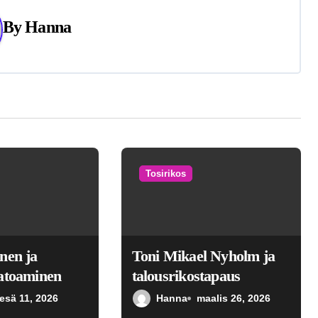
By
Hanna
Tosirikos
nen ja
Toni Mikael Nyholm ja
atoaminen
talousrikostapaus
esä 11, 2026
Hanna
maalis 26, 2026