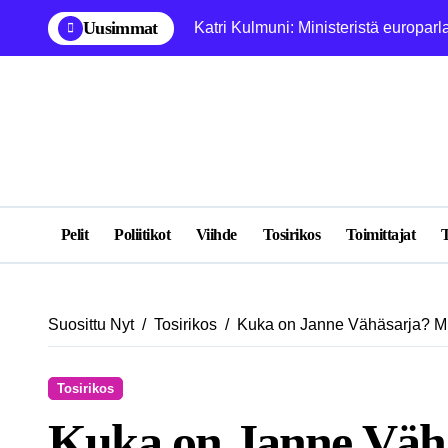
Skip
Uusimmat
Katri Kulmuni: Ministeristä europarl
to
content
Pelit
Poliitikot
Viihde
Tosirikos
Toimittajat
T
Suosittu Nyt
Tosirikos
Kuka on Janne Vähäsarja? Mu
Tosirikos
Kuka on Janne Väh