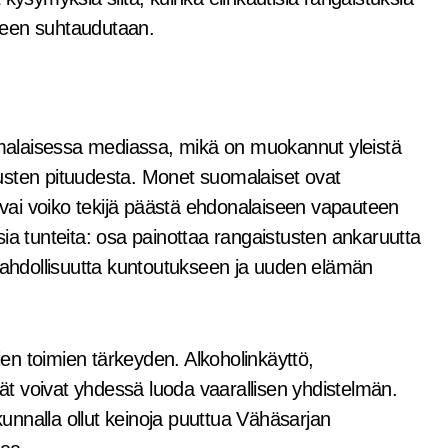
seen suhtaudutaan.
uomalaisessa mediassa, mikä on muokannut yleistä
usten pituudesta. Monet suomalaiset ovat
n vai voiko tekijä päästä ehdonalaiseen vapauteen
aisia tunteita: osa painottaa rangaistusten ankaruutta
 mahdollisuutta kuntoutukseen ja uuden elämän
n toimien tärkeyden. Alkoholinkäyttö,
jät voivat yhdessä luoda vaarallisen yhdistelmän.
skunnalla ollut keinoja puuttua Vähäsarjan