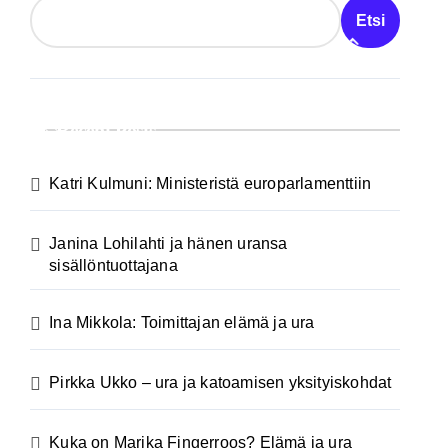
Etsi
Recent Posts
Katri Kulmuni: Ministeristä europarlamenttiin
Janina Lohilahti ja hänen uransa
sisällöntuottajana
Ina Mikkola: Toimittajan elämä ja ura
Pirkka Ukko – ura ja katoamisen yksityiskohdat
Kuka on Marika Fingerroos? Elämä ja ura