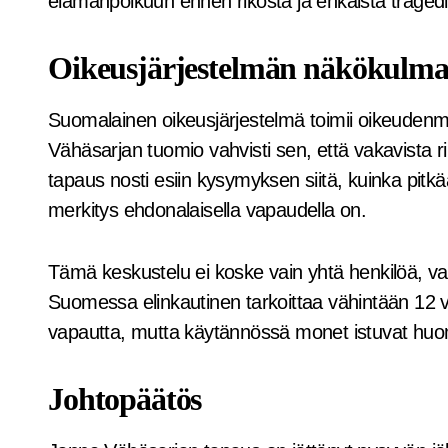
elämänpolkuun ennen rikosta ja ehkäistä traged
Oikeusjärjestelmän näkökulm
Suomalainen oikeusjärjestelmä toimii oikeudenm
Vähäsarjan tuomio vahvisti sen, että vakavista r
tapaus nosti esiin kysymyksen siitä, kuinka pitk
merkitys ehdonalaisella vapaudella on.
Tämä keskustelu ei koske vain yhtä henkilöä, va
Suomessa elinkautinen tarkoittaa vähintään 12 
vapautta, mutta käytännössä monet istuvat huo
Johtopäätös