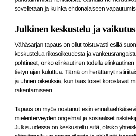
sovelletaan ja kuinka ehdonalaiseen vapautumi
Julkinen keskustelu ja vaikutus
Vähäsarjan tapaus on ollut toistuvasti esillä s
keskustelua rikosoikeudesta ja vankeusrangaist
pohtineet, onko elinkautinen todella elinkautine
tietyn ajan kuluttua. Tämä on herättänyt ristiriit
ja uhrien oikeuksia, kun taas toiset korostavat
rakentamiseen.
Tapaus on myös nostanut esiin ennaltaehkäisevie
mielenterveyden ongelmat ja sosiaaliset riskiteki
Julkisuudessa on keskusteltu siitä, olisiko yhtei