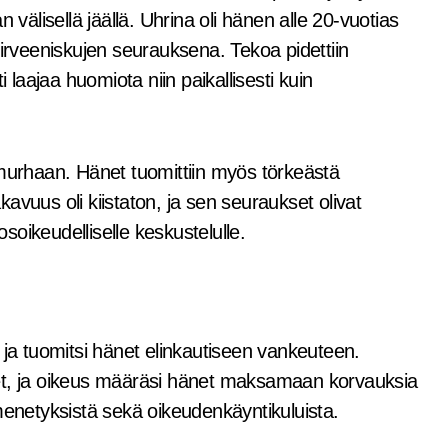
lisellä jäällä. Uhrina oli hänen alle 20-vuotias
rveeniskujen seurauksena. Tekoa pidettiin
 laajaa huomiota niin paikallisesti kuin
 murhaan. Hänet tuomittiin myös törkeästä
avuus oli kiistaton, ja sen seuraukset olivat
osoikeudelliselle keskustelulle.
 ja tuomitsi hänet elinkautiseen vankeuteen.
set, ja oikeus määräsi hänet maksamaan korvauksia
menetyksistä sekä oikeudenkäyntikuluista.