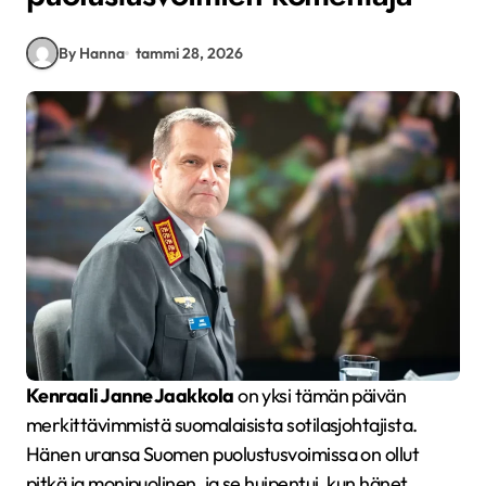
By Hanna
tammi 28, 2026
Kenraali Janne Jaakkola
on yksi tämän päivän
merkittävimmistä suomalaisista sotilasjohtajista.
Hänen uransa Suomen puolustusvoimissa on ollut
pitkä ja monipuolinen, ja se huipentui, kun hänet