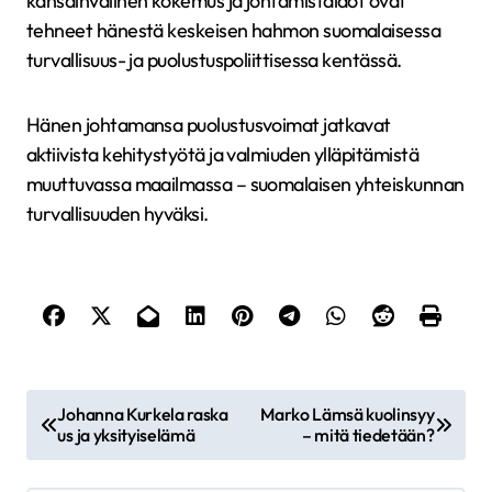
kansainvälinen kokemus ja johtamistaidot ovat
tehneet hänestä keskeisen hahmon suomalaisessa
turvallisuus- ja puolustuspoliittisessa kentässä.
Hänen johtamansa puolustusvoimat jatkavat
aktiivista kehitystyötä ja valmiuden ylläpitämistä
muuttuvassa maailmassa – suomalaisen yhteiskunnan
turvallisuuden hyväksi.
A
Johanna Kurkela raska
Marko Lämsä kuolinsyy
r
us ja yksityiselämä
– mitä tiedetään?
t