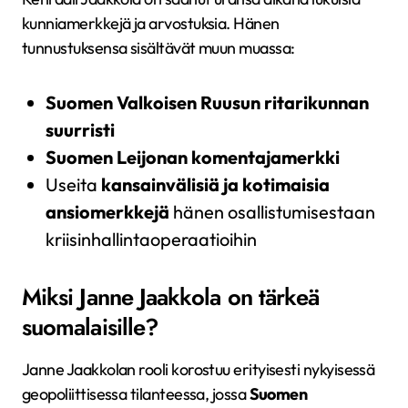
kunniamerkkejä ja arvostuksia. Hänen
tunnustuksensa sisältävät muun muassa:
Suomen Valkoisen Ruusun ritarikunnan
suurristi
Suomen Leijonan komentajamerkki
Useita
kansainvälisiä ja kotimaisia
ansiomerkkejä
hänen osallistumisestaan
kriisinhallintaoperaatioihin
Miksi Janne Jaakkola on tärkeä
suomalaisille?
Janne Jaakkolan rooli korostuu erityisesti nykyisessä
geopoliittisessa tilanteessa, jossa
Suomen