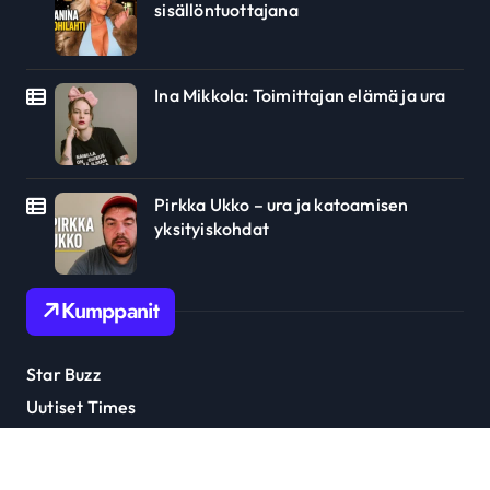
sisällöntuottajana
Ina Mikkola: Toimittajan elämä ja ura
Pirkka Ukko – ura ja katoamisen
yksityiskohdat
Kumppanit
Star Buzz
Uutiset Times
Julkkis Trendi
Tähti Uutiset