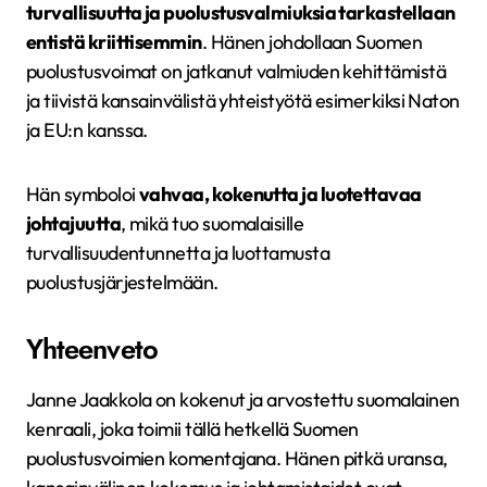
turvallisuutta ja puolustusvalmiuksia tarkastellaan
entistä kriittisemmin
. Hänen johdollaan Suomen
puolustusvoimat on jatkanut valmiuden kehittämistä
ja tiivistä kansainvälistä yhteistyötä esimerkiksi Naton
ja EU:n kanssa.
Hän symboloi
vahvaa, kokenutta ja luotettavaa
johtajuutta
, mikä tuo suomalaisille
turvallisuudentunnetta ja luottamusta
puolustusjärjestelmään.
Yhteenveto
Janne Jaakkola on kokenut ja arvostettu suomalainen
kenraali, joka toimii tällä hetkellä Suomen
puolustusvoimien komentajana. Hänen pitkä uransa,