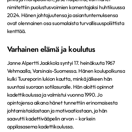
nimitettiin puolustusvoimien komentajaksi huhtikuussa
2024. Hänen johtajuutensa ja asiantuntemuksensa
ovat olennainen osa suomalaista turvallisuuspoliittista
kenttää.
Varhainen elämä ja koulutus
Janne Alpertti Jaakkola syntyi 17. heinäkuuta 1967
Vehmaalla, Varsinais-Suomessa. Hänen koulupolkunsa
kulki Tuureporin lukion kautta, minkä jälkeen hän
suuntasi suoraan sotilasuralle. Hän aloitti opinnot
kadettikoulussa ja valmistui vuonna 1990. Jo
opintojensa aikana hänet tunnettiin erinomaisesta
johtamistaidostaan ja motivaatiostaan, ja hän
saavutti kadettivääpelin arvon – korkein
oppilasasema kadettikoulussa.