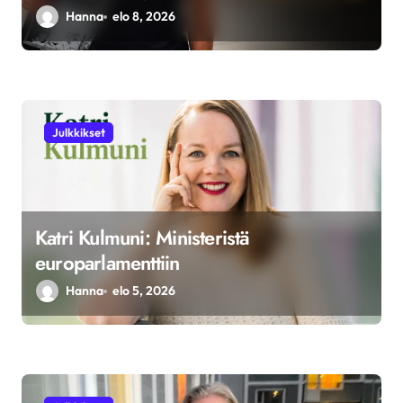
s
Hanna
elo 8, 2026
Julkkikset
Katri Kulmuni: Ministeristä
europarlamenttiin
Hanna
elo 5, 2026