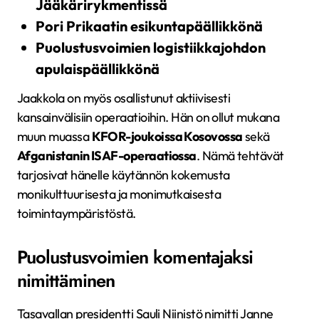
Jääkärirykmentissä
Pori Prikaatin esikuntapäällikkönä
Puolustusvoimien logistiikkajohdon
apulaispäällikkönä
Jaakkola on myös osallistunut aktiivisesti
kansainvälisiin operaatioihin. Hän on ollut mukana
muun muassa
KFOR-joukoissa Kosovossa
sekä
Afganistanin ISAF-operaatiossa
. Nämä tehtävät
tarjosivat hänelle käytännön kokemusta
monikulttuurisesta ja monimutkaisesta
toimintaympäristöstä.
Puolustusvoimien komentajaksi
nimittäminen
Tasavallan presidentti Sauli Niinistö nimitti Janne