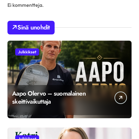
Ei kommentteja.
Sinä unohdit
Julkkikset
Aapo Olervo – suomalainen
skeittivaikuttaja
Julkkikset