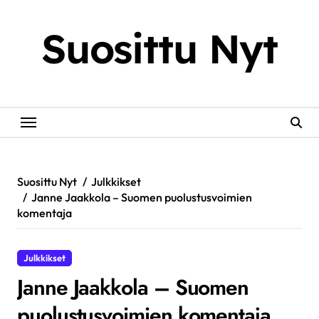
Skip
to
Suosittu Nyt
content
Suosittu Nyt
Julkkikset
Janne Jaakkola – Suomen puolustusvoimien
komentaja
Julkkikset
Janne Jaakkola – Suomen
puolustusvoimien komentaja