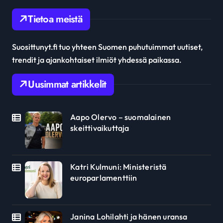
Tietoa meistä
Suosittunyt.fi tuo yhteen Suomen puhutuimmat uutiset,
trendit ja ajankohtaiset ilmiöt yhdessä paikassa.
Uusimmat artikkelit
Aapo Olervo – suomalainen
skeittivaikuttaja
Katri Kulmuni: Ministeristä
europarlamenttiin
Janina Lohilahti ja hänen uransa