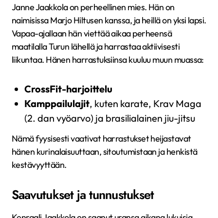
Janne Jaakkola on perheellinen mies. Hän on
naimisissa Marjo Hiltusen kanssa, ja heillä on yksi lapsi.
Vapaa-ajallaan hän viettää aikaa perheensä
maatilalla Turun lähellä ja harrastaa aktiivisesti
liikuntaa. Hänen harrastuksiinsa kuuluu muun muassa:
CrossFit-harjoittelu
Kamppailulajit
, kuten karate, Krav Maga
(2. dan vyöarvo) ja brasilialainen jiu-jitsu
Nämä fyysisesti vaativat harrastukset heijastavat
hänen kurinalaisuuttaan, sitoutumistaan ja henkistä
kestävyyttään.
Saavutukset ja tunnustukset
Kenraali Jaakkola on saanut uransa aikana lukuisia