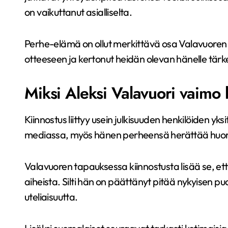
on vaikuttanut asialliselta.
Perhe-elämä on ollut merkittävä osa Valavuoren 
otteeseen ja kertonut heidän olevan hänelle tärke
Miksi Aleksi Valavuori vaimo 
Kiinnostus liittyy usein julkisuuden henkilöiden yk
mediassa, myös hänen perheensä herättää huo
Valavuoren tapauksessa kiinnostusta lisää se, ett
aiheista. Silti hän on päättänyt pitää nykyisen pu
uteliaisuutta.