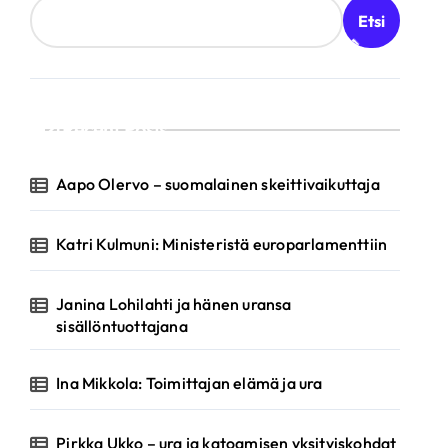
Etsi
Recent Posts
Aapo Olervo – suomalainen skeittivaikuttaja
Katri Kulmuni: Ministeristä europarlamenttiin
Janina Lohilahti ja hänen uransa
sisällöntuottajana
Ina Mikkola: Toimittajan elämä ja ura
Pirkka Ukko – ura ja katoamisen yksityiskohdat