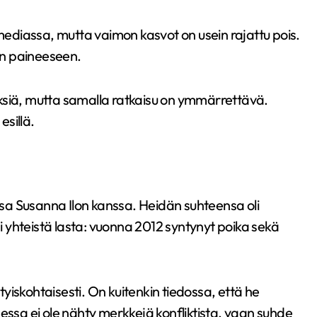
 mediassa, mutta vaimon kasvot on usein rajattu pois.
den paineeseen.
ksiä, mutta samalla ratkaisu on ymmärrettävä.
esillä.
issa Susanna Ilon kanssa. Heidän suhteensa oli
si yhteistä lasta: vuonna 2012 syntynyt poika sekä
ityiskohtaisesti. On kuitenkin tiedossa, että he
essa ei ole nähty merkkejä konfliktista, vaan suhde