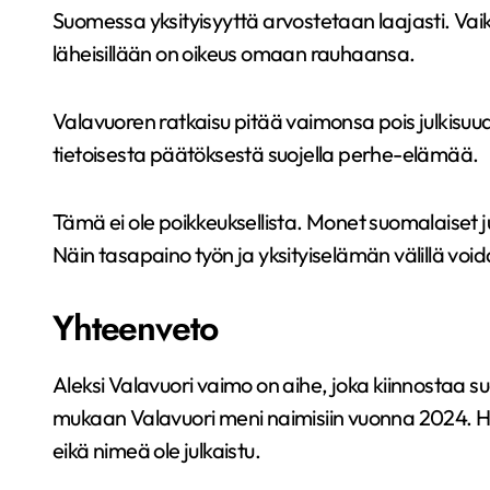
Suomessa yksityisyyttä arvostetaan laajasti. Vai
läheisillään on oikeus omaan rauhaansa.
Valavuoren ratkaisu pitää vaimonsa pois julkisuu
tietoisesta päätöksestä suojella perhe-elämää.
Tämä ei ole poikkeuksellista. Monet suomalaiset 
Näin tasapaino työn ja yksityiselämän välillä vo
Yhteenveto
Aleksi Valavuori vaimo on aihe, joka kiinnostaa su
mukaan Valavuori meni naimisiin vuonna 2024. Hä
eikä nimeä ole julkaistu.