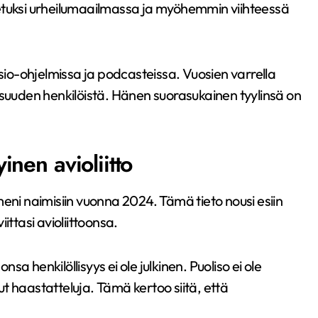
etuksi urheilumaailmassa ja myöhemmin viihteessä
isio-ohjelmissa ja podcasteissa. Vuosien varrella
isuuden henkilöistä. Hänen suorasukainen tyylinsä on
nen avioliitto
eni naimisiin vuonna 2024. Tämä tieto nousi esiin
ittasi avioliittoonsa.
nsa henkilöllisyys ei ole julkinen. Puoliso ei ole
t haastatteluja. Tämä kertoo siitä, että