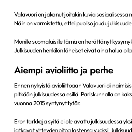
Valavuori on jakanut joitakin kuvia sosiaalisessa
Näin on varmistettu, ettei puoliso joudu julkisuu
Monille suomalaisille tämä on herättänyt kysymy
Julkisuuden henkilön läheiset eivät aina halua olla 
Aiempi avioliitto ja perhe
Ennen nykyistä avioliittoaan Valavuori oli naimis
pitkään julkisuudessa esillä. Pariskunnalla on kak
vuonna 2015 syntynyt tytär.
Eron tarkkoja syitä ei ole avattu julkisuudessa yks
jatkavat yhteydenpitoa lastensa vuoksi. Julkisuud