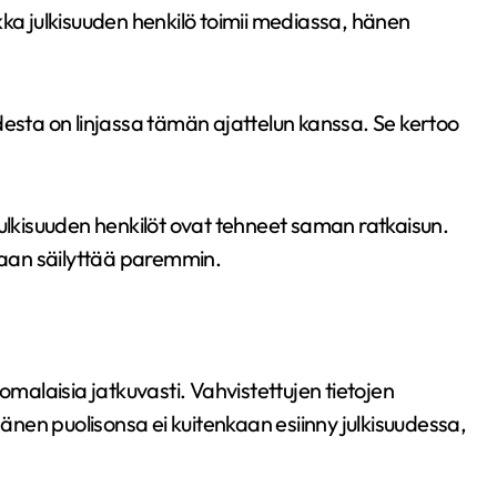
kka julkisuuden henkilö toimii mediassa, hänen
desta on linjassa tämän ajattelun kanssa. Se kertoo
julkisuuden henkilöt ovat tehneet saman ratkaisun.
idaan säilyttää paremmin.
omalaisia jatkuvasti. Vahvistettujen tietojen
nen puolisonsa ei kuitenkaan esiinny julkisuudessa,