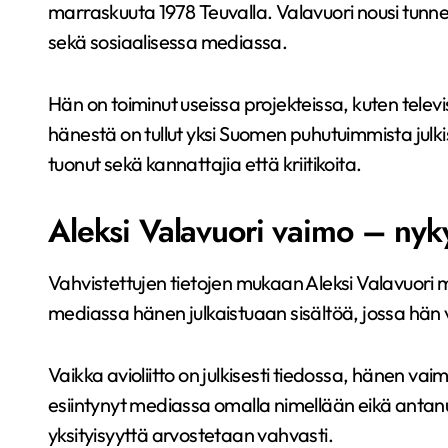
marraskuuta 1978 Teuvalla. Valavuori nousi tunn
sekä sosiaalisessa mediassa.
Hän on toiminut useissa projekteissa, kuten telev
hänestä on tullut yksi Suomen puhutuimmista julk
tuonut sekä kannattajia että kriitikoita.
Aleksi Valavuori vaimo – nykyi
Vahvistettujen tietojen mukaan Aleksi Valavuori m
mediassa hänen julkaistuaan sisältöä, jossa hän vi
Vaikka avioliitto on julkisesti tiedossa, hänen vaimo
esiintynyt mediassa omalla nimellään eikä antanu
yksityisyyttä arvostetaan vahvasti.