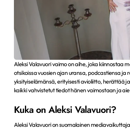
Aleksi Valavuori vaimo on aihe, joka kiinnostaa monia suomalaisia. Tunnettu mediapersoona on ollut
otsikoissa vuosien ajan uransa, podcastiensa ja 
yksityiselämänsä, erityisesti avioliitto, herättää 
kaikki vahvistetut tiedot hänen vaimostaan ja ai
Kuka on Aleksi Valavuori?
Aleksi Valavuori on suomalainen mediavaikuttaja, 