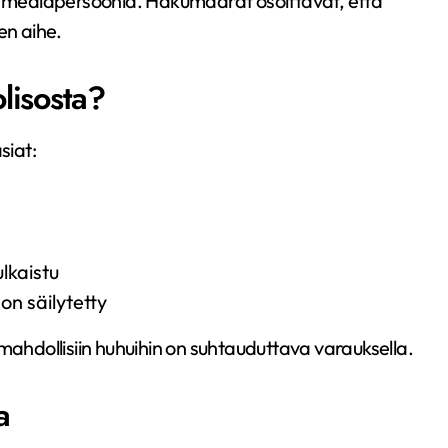
ia mediapersoonia. Hakumäärät osoittavat, että
en aihe.
lisosta?
siat:
ulkaistu
on säilytetty
si mahdollisiin huhuihin on suhtauduttava varauksella.
a