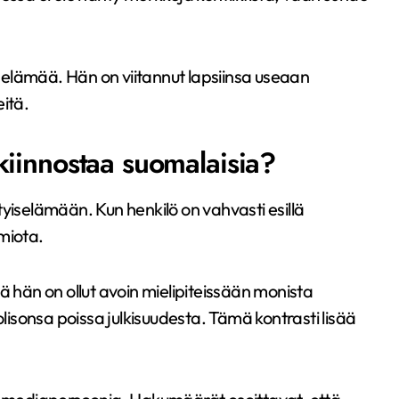
elämää. Hän on viitannut lapsiinsa useaan
itä.
kiinnostaa suomalaisia?
sityiselämään. Kun henkilö on vahvasti esillä
miota.
ä hän on ollut avoin mielipiteissään monista
olisonsa poissa julkisuudesta. Tämä kontrasti lisää