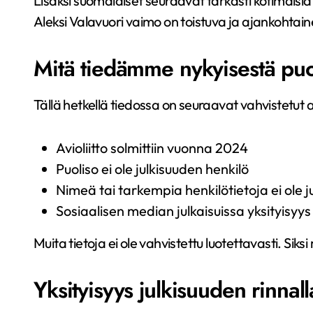
Lisäksi suomalaiset seuraavat tarkasti kotimais
Aleksi Valavuori vaimo on toistuva ja ajankohtain
Mitä tiedämme nykyisestä puo
Tällä hetkellä tiedossa on seuraavat vahvistetut a
Avioliitto solmittiin vuonna 2024
Puoliso ei ole julkisuuden henkilö
Nimeä tai tarkempia henkilötietoja ei ole j
Sosiaalisen median julkaisuissa yksityisyys 
Muita tietoja ei ole vahvistettu luotettavasti. Sik
Yksityisyys julkisuuden rinnall