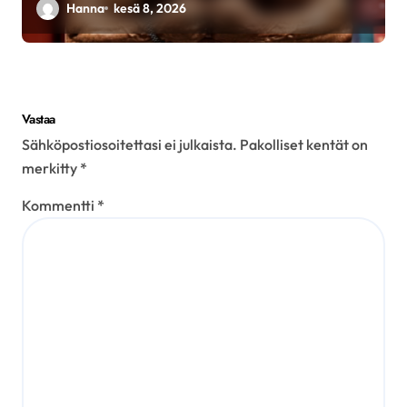
Hanna
kesä 8, 2026
Vastaa
Sähköpostiosoitettasi ei julkaista.
Pakolliset kentät on
merkitty
*
Kommentti
*