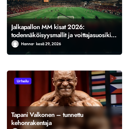
Jalkapallon MM kisat 2026:
todennäköisyysmallit ja voittajasuosikit
tilastojen valossa
Hanna
kesä 29, 2026
Urheilu
Tapani Valkonen – tunnettu
kehonrakentaja