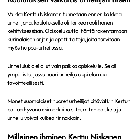
Vaikka Kerttu Niskanen tunnetaan ennen kaikkea
urheilijana, koulutuksella oli tärkeä rooli hänen
kehityksessään. Opiskelu auttoi häntä rakentamaan
kurinalaisen arjen ja opetti taitoja, joita tarvitaan
myös huippu-urheilussa.
Urheilulukio ei ollut vain paikka opiskelulle. Se oli
ympäristö, jossa nuori urheilija oppi elämään
tavoitteellisesti.
Monet suomalaiset nuoret urheilijat pitävätkin Kertun
polkua hyvänä esimerkkinä siitä, miten opiskelu ja
urheilu voivat kulkea rinnakkain.
Millainen ihminen Kerttu Niskanen