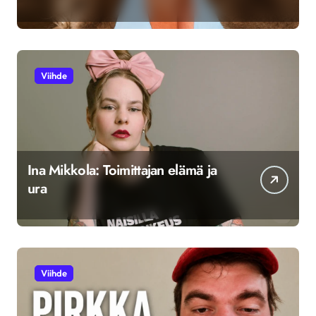
Viihde
Ina Mikkola: Toimittajan elämä ja
ura
Viihde