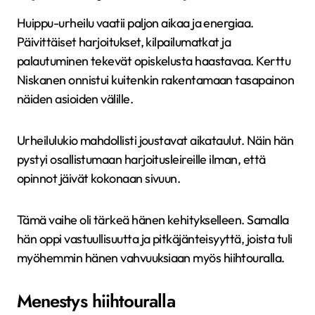
Huippu-urheilu vaatii paljon aikaa ja energiaa.
Päivittäiset harjoitukset, kilpailumatkat ja
palautuminen tekevät opiskelusta haastavaa. Kerttu
Niskanen onnistui kuitenkin rakentamaan tasapainon
näiden asioiden välille.
Urheilulukio mahdollisti joustavat aikataulut. Näin hän
pystyi osallistumaan harjoitusleireille ilman, että
opinnot jäivät kokonaan sivuun.
Tämä vaihe oli tärkeä hänen kehitykselleen. Samalla
hän oppi vastuullisuutta ja pitkäjänteisyyttä, joista tuli
myöhemmin hänen vahvuuksiaan myös hiihtouralla.
Menestys hiihtouralla