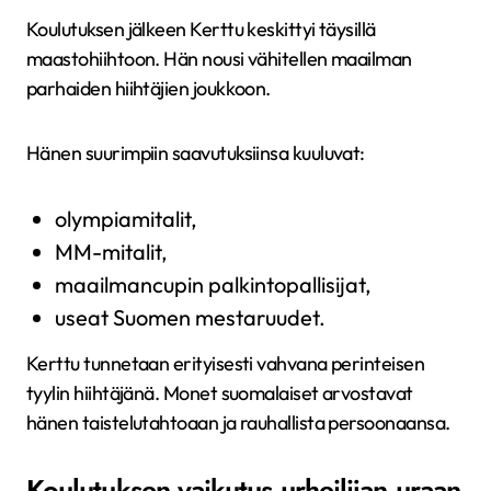
Koulutuksen jälkeen Kerttu keskittyi täysillä
maastohiihtoon. Hän nousi vähitellen maailman
parhaiden hiihtäjien joukkoon.
Hänen suurimpiin saavutuksiinsa kuuluvat:
olympiamitalit,
MM-mitalit,
maailmancupin palkintopallisijat,
useat Suomen mestaruudet.
Kerttu tunnetaan erityisesti vahvana perinteisen
tyylin hiihtäjänä. Monet suomalaiset arvostavat
hänen taistelutahtoaan ja rauhallista persoonaansa.
Koulutuksen vaikutus urheilijan uraan