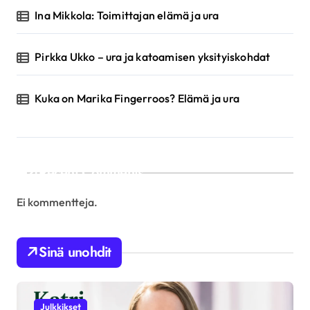
Ina Mikkola: Toimittajan elämä ja ura
Pirkka Ukko – ura ja katoamisen yksityiskohdat
Kuka on Marika Fingerroos? Elämä ja ura
Recent Comments
Ei kommentteja.
Sinä unohdit
Julkkikset