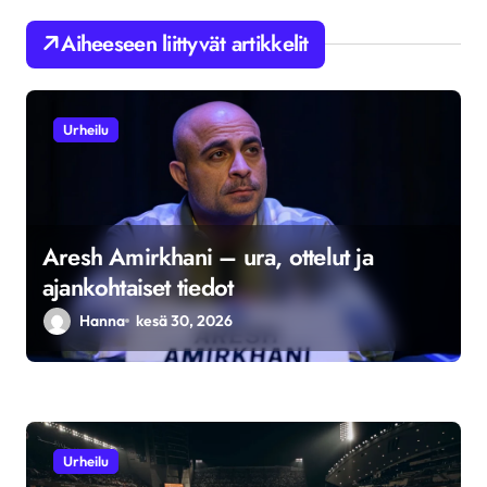
e
Aiheeseen liittyvät artikkelit
n
s
e
Urheilu
l
a
u
Aresh Amirkhani – ura, ottelut ja
s
ajankohtaiset tiedot
Hanna
kesä 30, 2026
Urheilu