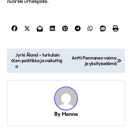
nuorille urheilijoille.
A
Jyrki Åland – turkulain
Antti Pennanen vaimo
r
en poliitikko ja vaikuttaj
ja yksityiselämä
a
t
i
k
k
e
By
Hanna
l
i