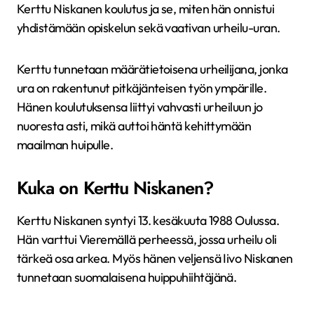
Kerttu Niskanen koulutus ja se, miten hän onnistui
yhdistämään opiskelun sekä vaativan urheilu-uran.
Kerttu tunnetaan määrätietoisena urheilijana, jonka
ura on rakentunut pitkäjänteisen työn ympärille.
Hänen koulutuksensa liittyi vahvasti urheiluun jo
nuoresta asti, mikä auttoi häntä kehittymään
maailman huipulle.
Kuka on Kerttu Niskanen?
Kerttu Niskanen syntyi 13. kesäkuuta 1988 Oulussa.
Hän varttui Vieremällä perheessä, jossa urheilu oli
tärkeä osa arkea. Myös hänen veljensä Iivo Niskanen
tunnetaan suomalaisena huippuhiihtäjänä.