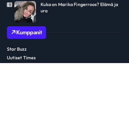
Kuka on Marika Fingerroos? Elämä ja
ura
Kumppanit
Star Buzz
Uutiset Times
Julkkis Trendi
Tähti Uutiset
Ottaa yhteyttä: soumitanaan@gmail.com
Copyright © All rights reserved
|
Newspaperup
by