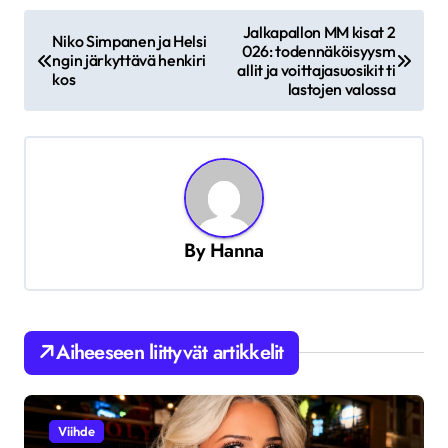
A
Jalkapallon MM kisat 2
Niko Simpanen ja Helsi
r
026: todennäköisyysm
ngin järkyttävä henkiri
allit ja voittajasuosikit ti
kos
t
lastojen valossa
i
k
k
e
By
Hanna
l
i
e
n
Aiheeseen liittyvät artikkelit
s
e
Viihde