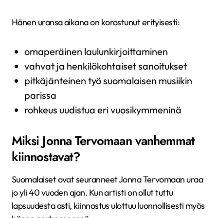
Hänen uransa aikana on korostunut erityisesti:
omaperäinen laulunkirjoittaminen
vahvat ja henkilökohtaiset sanoitukset
pitkäjänteinen työ suomalaisen musiikin
parissa
rohkeus uudistua eri vuosikymmeninä
Miksi Jonna Tervomaan vanhemmat
kiinnostavat?
Suomalaiset ovat seuranneet Jonna Tervomaan uraa
jo yli 40 vuoden ajan. Kun artisti on ollut tuttu
lapsuudesta asti, kiinnostus ulottuu luonnollisesti myös