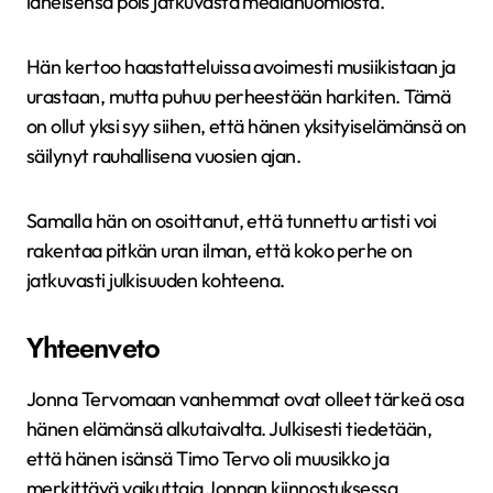
läheisensä pois jatkuvasta mediahuomiosta.
Hän kertoo haastatteluissa avoimesti musiikistaan ja
urastaan, mutta puhuu perheestään harkiten. Tämä
on ollut yksi syy siihen, että hänen yksityiselämänsä on
säilynyt rauhallisena vuosien ajan.
Samalla hän on osoittanut, että tunnettu artisti voi
rakentaa pitkän uran ilman, että koko perhe on
jatkuvasti julkisuuden kohteena.
Yhteenveto
Jonna Tervomaan vanhemmat ovat olleet tärkeä osa
hänen elämänsä alkutaivalta. Julkisesti tiedetään,
että hänen isänsä Timo Tervo oli muusikko ja
merkittävä vaikuttaja Jonnan kiinnostuksessa