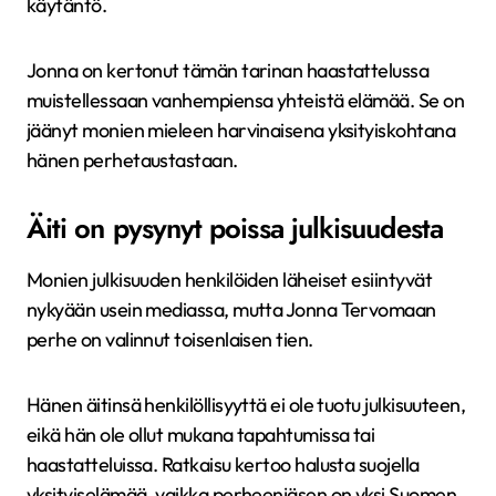
käytäntö.
Jonna on kertonut tämän tarinan haastattelussa
muistellessaan vanhempiensa yhteistä elämää. Se on
jäänyt monien mieleen harvinaisena yksityiskohtana
hänen perhetaustastaan.
Äiti on pysynyt poissa julkisuudesta
Monien julkisuuden henkilöiden läheiset esiintyvät
nykyään usein mediassa, mutta Jonna Tervomaan
perhe on valinnut toisenlaisen tien.
Hänen äitinsä henkilöllisyyttä ei ole tuotu julkisuuteen,
eikä hän ole ollut mukana tapahtumissa tai
haastatteluissa. Ratkaisu kertoo halusta suojella
yksityiselämää, vaikka perheenjäsen on yksi Suomen