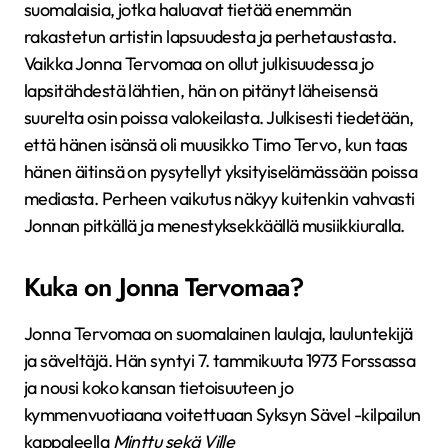
suomalaisia, jotka haluavat tietää enemmän
rakastetun artistin lapsuudesta ja perhetaustasta.
Vaikka Jonna Tervomaa on ollut julkisuudessa jo
lapsitähdestä lähtien, hän on pitänyt läheisensä
suurelta osin poissa valokeilasta. Julkisesti tiedetään,
että hänen isänsä oli muusikko Timo Tervo, kun taas
hänen äitinsä on pysytellyt yksityiselämässään poissa
mediasta. Perheen vaikutus näkyy kuitenkin vahvasti
Jonnan pitkällä ja menestyksekkäällä musiikkiuralla.
Kuka on Jonna Tervomaa?
Jonna Tervomaa on suomalainen laulaja, lauluntekijä
ja säveltäjä. Hän syntyi 7. tammikuuta 1973 Forssassa
ja nousi koko kansan tietoisuuteen jo
kymmenvuotiaana voitettuaan Syksyn Sävel -kilpailun
kappaleella
Minttu sekä Ville