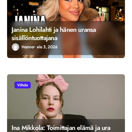
l
a
u
Janina Lohilahti ja hänen uransa
s
sisällöntuottajana
Hanna
elo 3, 2026
Viihde
Ina Mikkola: Toimittajan elämä ja ura