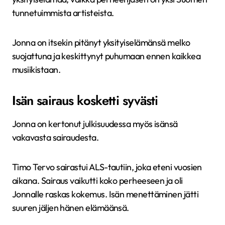
tunnetuimmista artisteista.
Jonna on itsekin pitänyt yksityiselämänsä melko
suojattuna ja keskittynyt puhumaan ennen kaikkea
musiikistaan.
Isän sairaus kosketti syvästi
Jonna on kertonut julkisuudessa myös isänsä
vakavasta sairaudesta.
Timo Tervo sairastui ALS-tautiin, joka eteni vuosien
aikana. Sairaus vaikutti koko perheeseen ja oli
Jonnalle raskas kokemus. Isän menettäminen jätti
suuren jäljen hänen elämäänsä.