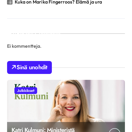
Kuka on Marika Fingerroos? Elämä ja ura
Recent Comments
Ei kommentteja.
Sinä unohdit
Julkkikset
Katri Kulmuni: Ministeristä