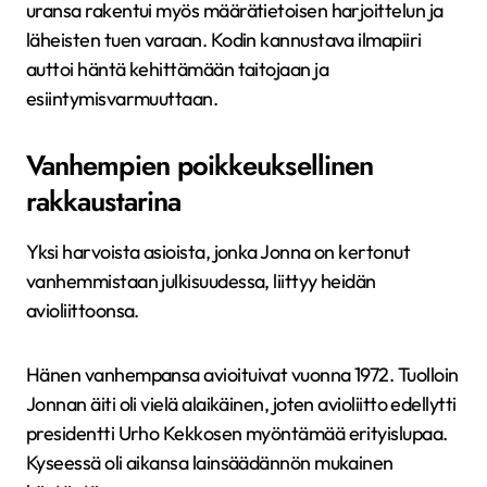
uransa rakentui myös määrätietoisen harjoittelun ja
läheisten tuen varaan. Kodin kannustava ilmapiiri
auttoi häntä kehittämään taitojaan ja
esiintymisvarmuuttaan.
Vanhempien poikkeuksellinen
rakkaustarina
Yksi harvoista asioista, jonka Jonna on kertonut
vanhemmistaan julkisuudessa, liittyy heidän
avioliittoonsa.
Hänen vanhempansa avioituivat vuonna 1972. Tuolloin
Jonnan äiti oli vielä alaikäinen, joten avioliitto edellytti
presidentti Urho Kekkosen myöntämää erityislupaa.
Kyseessä oli aikansa lainsäädännön mukainen